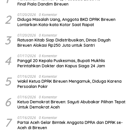
Final Piala Dandim Bireuen
2
07/20/2026
0 Komentar
Diduga Masalah Uang, Anggota BKD DPRK Bireuen
Lontarkan Kata-kata Kotor Saat Rapat
3
07/20/2026
0 Komentar
Ratusan Kitab Siap Didistribusikan, Dinas Dayah
Bireuen Alokasi Rp250 Juta untuk Santri
4
07/17/2026
0 Komentar
Panggil 20 Kepala Puskesmas, Bupati Mukhlis
Perintahkan Dokter dan Kapus Siaga 24 Jam
5
07/16/2026
0 Komentar
Wakil Ketua DPRK Bireuen Mengamuk, Diduga Karena
Persoalan Pokir
6
07/16/2026
0 Komentar
Ketua Demokrat Bireuen: Sayuti Abubakar Pilihan Tepat
Untuk Demokrat Aceh
7
07/16/2026
0 Komentar
Partai Aceh Gelar Bimtek Anggota DPRA dan DPRK se-
Aceh di Bireuen