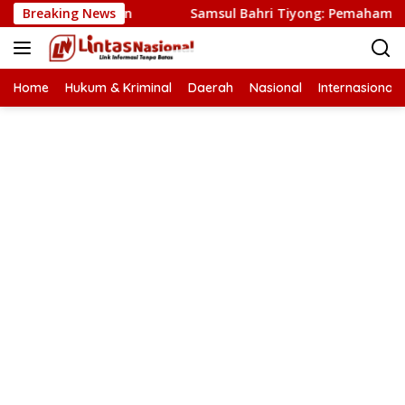
Langsung
im Bireuen
Breaking News
Samsul Bahri Tiyong: Pemahaman HAM Kunc
ke
konten
Home
Hukum & Kriminal
Daerah
Nasional
Internasional