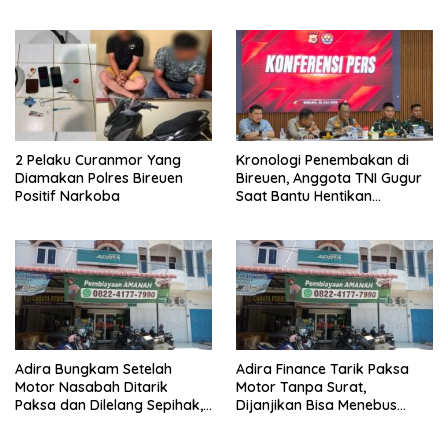
Berantas Narkoba
2 Pelaku Curanmor Yang
Kronologi Penembakan di
Diamakan Polres Bireuen
Bireuen, Anggota TNI Gugur
Positif Narkoba
Saat Bantu Hentikan
Kendaraan Tersangka
Narkoba
Adira Bungkam Setelah
Adira Finance Tarik Paksa
Motor Nasabah Ditarik
Motor Tanpa Surat,
Paksa dan Dilelang Sepihak,
Dijanjikan Bisa Menebus
Terancam Dilaporkan ke
Ternyata Sudah Dilelang
Polisi