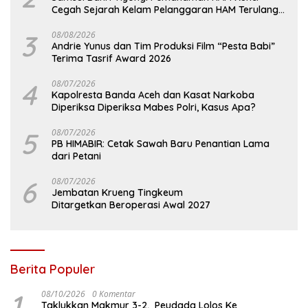
Cegah Sejarah Kelam Pelanggaran HAM Terulang
di Aceh
3
08/08/2026
Andrie Yunus dan Tim Produksi Film “Pesta Babi”
Terima Tasrif Award 2026
4
08/07/2026
Kapolresta Banda Aceh dan Kasat Narkoba
Diperiksa Diperiksa Mabes Polri, Kasus Apa?
5
08/07/2026
PB HIMABIR: Cetak Sawah Baru Penantian Lama
dari Petani
6
08/07/2026
Jembatan Krueng Tingkeum
Ditargetkan Beroperasi Awal 2027
Berita Populer
1
08/10/2026
0 Komentar
Taklukkan Makmur 3-2, Peudada Lolos Ke