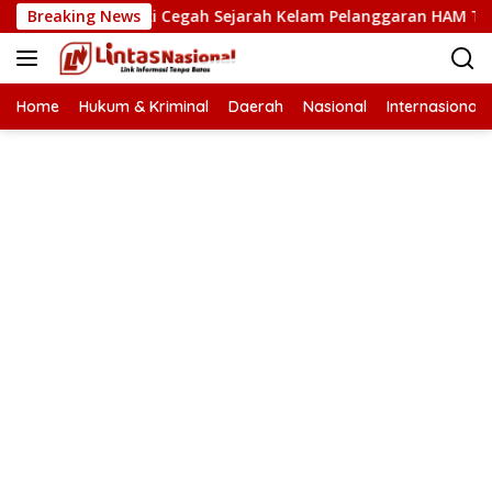
Langsung
AM Kunci Cegah Sejarah Kelam Pelanggaran HAM Terulang di A
Breaking News
ke
konten
Home
Hukum & Kriminal
Daerah
Nasional
Internasional