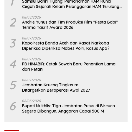
1
Samsul Bahri Tiyong: Pemahaman HAM Kunci
Cegah Sejarah Kelam Pelanggaran HAM Terulang
di Aceh
2
08/08/2026
Andrie Yunus dan Tim Produksi Film “Pesta Babi”
Terima Tasrif Award 2026
3
08/07/2026
Kapolresta Banda Aceh dan Kasat Narkoba
Diperiksa Diperiksa Mabes Polri, Kasus Apa?
4
08/07/2026
PB HIMABIR: Cetak Sawah Baru Penantian Lama
dari Petani
5
08/07/2026
Jembatan Krueng Tingkeum
Ditargetkan Beroperasi Awal 2027
6
08/06/2026
Bupati Mukhlis: Tiga Jembatan Putus di Bireuen
Segera Dibangun, Anggaran Capai 500 M