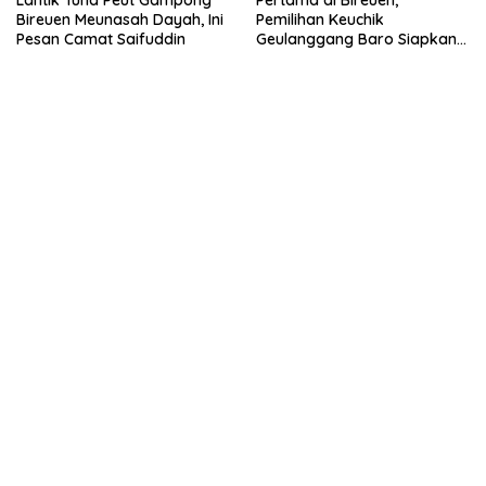
Lantik Tuha Peut Gampong
Pertama di Bireuen,
Bireuen Meunasah Dayah, Ini
Pemilihan Keuchik
Pesan Camat Saifuddin
Geulanggang Baro Siapkan
Doorprize Sepeda Listrik