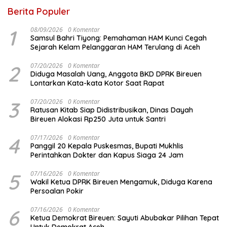
Berita Populer
1
08/09/2026
0 Komentar
Samsul Bahri Tiyong: Pemahaman HAM Kunci Cegah
Sejarah Kelam Pelanggaran HAM Terulang di Aceh
2
07/20/2026
0 Komentar
Diduga Masalah Uang, Anggota BKD DPRK Bireuen
Lontarkan Kata-kata Kotor Saat Rapat
3
07/20/2026
0 Komentar
Ratusan Kitab Siap Didistribusikan, Dinas Dayah
Bireuen Alokasi Rp250 Juta untuk Santri
4
07/17/2026
0 Komentar
Panggil 20 Kepala Puskesmas, Bupati Mukhlis
Perintahkan Dokter dan Kapus Siaga 24 Jam
5
07/16/2026
0 Komentar
Wakil Ketua DPRK Bireuen Mengamuk, Diduga Karena
Persoalan Pokir
6
07/16/2026
0 Komentar
Ketua Demokrat Bireuen: Sayuti Abubakar Pilihan Tepat