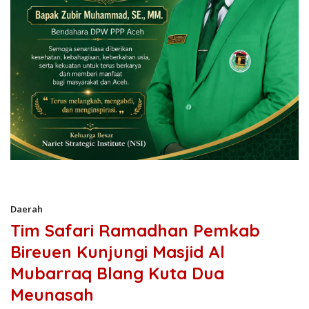
Daerah
Tim Safari Ramadhan Pemkab
Bireuen Kunjungi Masjid Al
Mubarraq Blang Kuta Dua
Meunasah