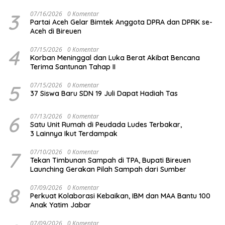
3
07/16/2026
0 Komentar
Partai Aceh Gelar Bimtek Anggota DPRA dan DPRK se-
Aceh di Bireuen
4
07/15/2026
0 Komentar
Korban Meninggal dan Luka Berat Akibat Bencana
Terima Santunan Tahap II
5
07/15/2026
0 Komentar
37 Siswa Baru SDN 19 Juli Dapat Hadiah Tas
6
07/13/2026
0 Komentar
Satu Unit Rumah di Peudada Ludes Terbakar,
3 Lainnya Ikut Terdampak
7
07/10/2026
0 Komentar
Tekan Timbunan Sampah di TPA, Bupati Bireuen
Launching Gerakan Pilah Sampah dari Sumber
8
07/09/2026
0 Komentar
Perkuat Kolaborasi Kebaikan, IBM dan MAA Bantu 100
Anak Yatim Jabar
07/09/2026
0 Komentar