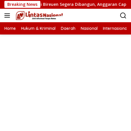
Langsung
an Putus di Bireuen Segera Dibangun, Anggaran Capai 500 M
Breaking News
ke
konten
Home
Hukum & Kriminal
Daerah
Nasional
Internasional