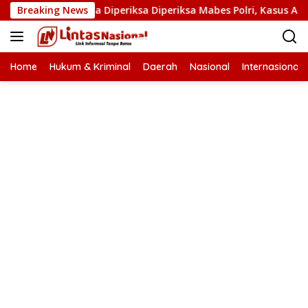
Langsung
 Narkoba Diperiksa Diperiksa Mabes Polri, Kasus Apa?
Breaking News
ke
konten
Home
Hukum & Kriminal
Daerah
Nasional
Internasional