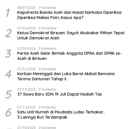
1
08/07/2026
0 Komentar
Kapolresta Banda Aceh dan Kasat Narkoba Diperiksa
Diperiksa Mabes Polri, Kasus Apa?
2
07/16/2026
0 Komentar
Ketua Demokrat Bireuen: Sayuti Abubakar Pilihan Tepat
Untuk Demokrat Aceh
3
07/16/2026
0 Komentar
Partai Aceh Gelar Bimtek Anggota DPRA dan DPRK se-
Aceh di Bireuen
4
07/15/2026
0 Komentar
Korban Meninggal dan Luka Berat Akibat Bencana
Terima Santunan Tahap II
5
07/15/2026
0 Komentar
37 Siswa Baru SDN 19 Juli Dapat Hadiah Tas
6
07/13/2026
0 Komentar
Satu Unit Rumah di Peudada Ludes Terbakar,
3 Lainnya Ikut Terdampak
07/10/2026
0 Komentar