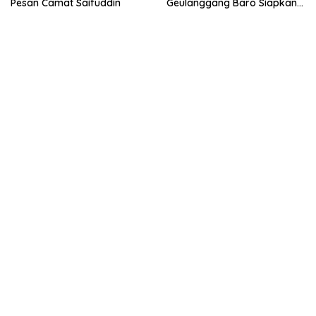
Pesan Camat Saifuddin
Geulanggang Baro Siapkan
Doorprize Sepeda Listrik