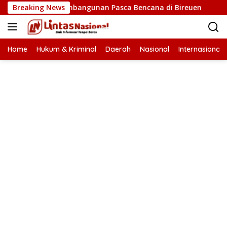
Langsung
rcepatan Pembangunan Pasca Bencana di Bireuen
Breaking News
Wapre
ke
konten
Home
Hukum & Kriminal
Daerah
Nasional
Internasional