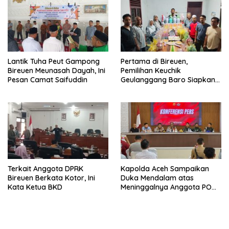
Lantik Tuha Peut Gampong
Pertama di Bireuen,
Bireuen Meunasah Dayah, Ini
Pemilihan Keuchik
Pesan Camat Saifuddin
Geulanggang Baro Siapkan
Doorprize Sepeda Listrik
Terkait Anggota DPRK
Kapolda Aceh Sampaikan
Bireuen Berkata Kotor, Ini
Duka Mendalam atas
Kata Ketua BKD
Meninggalnya Anggota POM
TNI di Bireuen