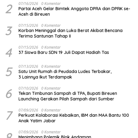
2
07/16/2026
0 Komentar
Partai Aceh Gelar Bimtek Anggota DPRA dan DPRK se-
Aceh di Bireuen
3
07/15/2026
0 Komentar
Korban Meninggal dan Luka Berat Akibat Bencana
Terima Santunan Tahap II
4
07/15/2026
0 Komentar
37 Siswa Baru SDN 19 Juli Dapat Hadiah Tas
5
07/13/2026
0 Komentar
Satu Unit Rumah di Peudada Ludes Terbakar,
3 Lainnya Ikut Terdampak
6
07/10/2026
0 Komentar
Tekan Timbunan Sampah di TPA, Bupati Bireuen
Launching Gerakan Pilah Sampah dari Sumber
7
07/09/2026
0 Komentar
Perkuat Kolaborasi Kebaikan, IBM dan MAA Bantu 100
Anak Yatim Jabar
8
07/09/2026
0 Komentar
Menimbang Polemik Blok Andaman