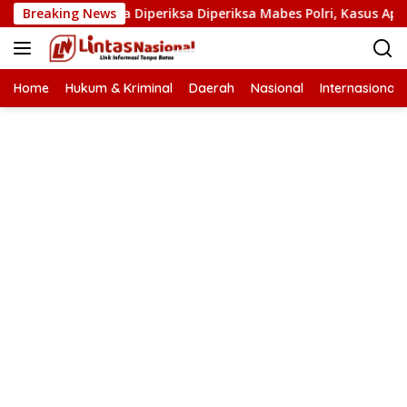
Langsung
Narkoba Diperiksa Diperiksa Mabes Polri, Kasus Apa?
Breaking News
P
ke
konten
Home
Hukum & Kriminal
Daerah
Nasional
Internasional