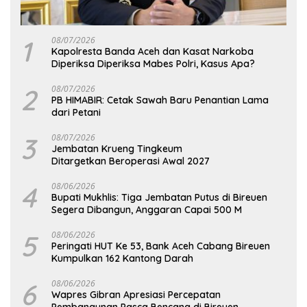
1
08/07/2026
Kapolresta Banda Aceh dan Kasat Narkoba
Diperiksa Diperiksa Mabes Polri, Kasus Apa?
2
08/07/2026
PB HIMABIR: Cetak Sawah Baru Penantian Lama
dari Petani
3
08/07/2026
Jembatan Krueng Tingkeum
Ditargetkan Beroperasi Awal 2027
4
08/06/2026
Bupati Mukhlis: Tiga Jembatan Putus di Bireuen
Segera Dibangun, Anggaran Capai 500 M
5
08/06/2026
Peringati HUT Ke 53, Bank Aceh Cabang Bireuen
Kumpulkan 162 Kantong Darah
6
08/06/2026
Wapres Gibran Apresiasi Percepatan