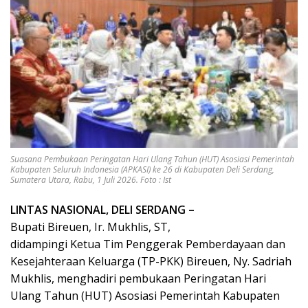
Suasana Pembukaan Peringatan Hari Ulang Tahun (HUT) Asosiasi Pemerintah
Kabupaten Seluruh Indonesia (APKASI) ke 26 di Kabupaten Deli Serdang,
Sumatera Utara, Rabu, 1 Juli 2026. Foto : Ist
LINTAS NASIONAL,
DELI
SERDANG
–
Bupati Bireuen, Ir. Mukhlis, ST,
didampingi Ketua Tim Penggerak Pemberdayaan dan
Kesejahteraan Keluarga (TP-PKK) Bireuen, Ny. Sadriah
Mukhlis, menghadiri pembukaan Peringatan Hari
Ulang Tahun (HUT) Asosiasi Pemerintah Kabupaten