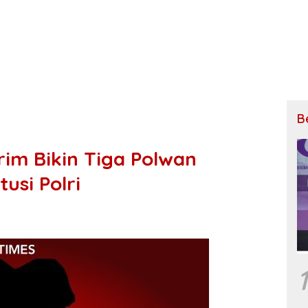
B
rim Bikin Tiga Polwan
usi Polri
1