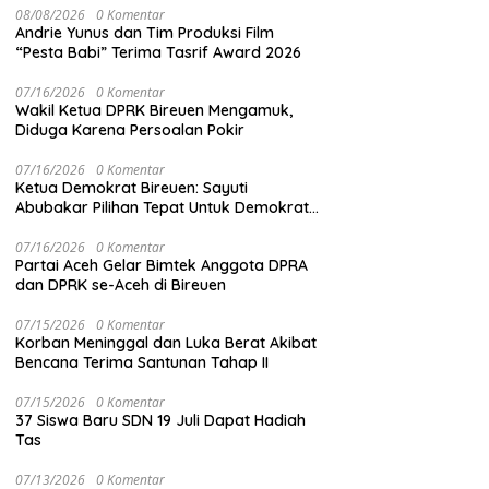
08/08/2026
0 Komentar
Andrie Yunus dan Tim Produksi Film
“Pesta Babi” Terima Tasrif Award 2026
07/16/2026
0 Komentar
Wakil Ketua DPRK Bireuen Mengamuk,
Diduga Karena Persoalan Pokir
07/16/2026
0 Komentar
Ketua Demokrat Bireuen: Sayuti
Abubakar Pilihan Tepat Untuk Demokrat
Aceh
07/16/2026
0 Komentar
Partai Aceh Gelar Bimtek Anggota DPRA
dan DPRK se-Aceh di Bireuen
07/15/2026
0 Komentar
Korban Meninggal dan Luka Berat Akibat
Bencana Terima Santunan Tahap II
07/15/2026
0 Komentar
37 Siswa Baru SDN 19 Juli Dapat Hadiah
Tas
07/13/2026
0 Komentar