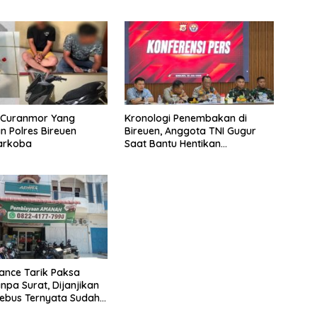
u Curanmor Yang
Kronologi Penembakan di
 Polres Bireuen
Bireuen, Anggota TNI Gugur
Narkoba
Saat Bantu Hentikan
Kendaraan Tersangka
Narkoba
nance Tarik Paksa
npa Surat, Dijanjikan
ebus Ternyata Sudah