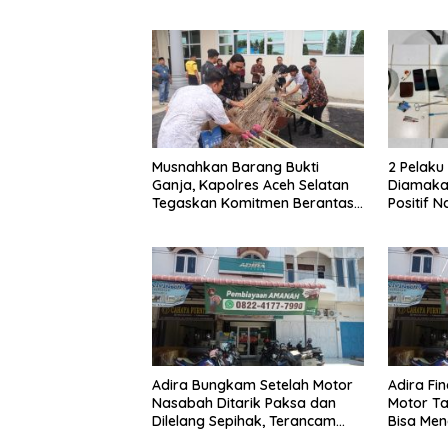
Hanya Terima 10 Juta
Musnahkan Barang Bukti
2 Pelak
Ganja, Kapolres Aceh Selatan
Diamakan
Tegaskan Komitmen Berantas
Positif 
Narkoba
Adira Bungkam Setelah Motor
Adira Fi
Nasabah Ditarik Paksa dan
Motor Ta
Dilelang Sepihak, Terancam
Bisa Men
Dilaporkan ke Polisi
Dilelang