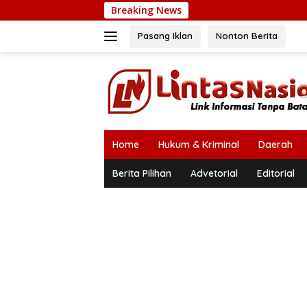
Langsung
Breaking News
ke
konten
Pasang Iklan
Nonton Berita
Home
Hukum & Kriminal
Daerah
Berita Pilihan
Advetorial
Editorial