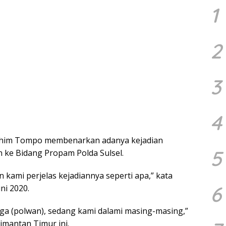
1
2
3
4
rahim Tompo membenarkan adanya kejadian
5
n ke Bidang Propam Polda Sulsel.
n kami perjelas kejadiannya seperti apa,” kata
6
ni 2020.
iga (polwan), sedang kami dalami masing-masing,”
mantan Timur ini.