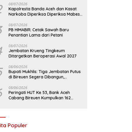
2
08/07/2026
Kapolresta Banda Aceh dan Kasat
Narkoba Diperiksa Diperiksa Mabes
Polri, Kasus Apa?
3
08/07/2026
PB HIMABIR: Cetak Sawah Baru
Penantian Lama dari Petani
4
08/07/2026
Jembatan Krueng Tingkeum
Ditargetkan Beroperasi Awal 2027
5
08/06/2026
Bupati Mukhlis: Tiga Jembatan Putus
di Bireuen Segera Dibangun,
Anggaran Capai 500 M
6
08/06/2026
Peringati HUT Ke 53, Bank Aceh
Cabang Bireuen Kumpulkan 162
Kantong Darah
ita Populer