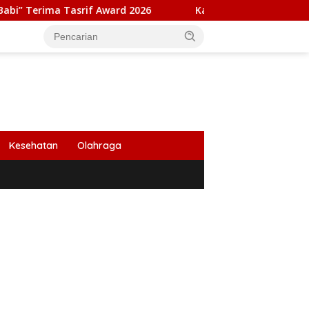
 Tasrif Award 2026
Kapolresta Banda Aceh dan Kasat Na
Kesehatan
Olahraga