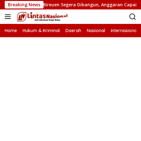
Langsung
n Putus di Bireuen Segera Dibangun, Anggaran Capai 500 M
Breaking News
ke
konten
Home
Hukum & Kriminal
Daerah
Nasional
Internasional