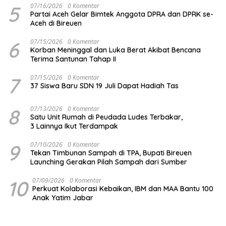
5
07/16/2026
0 Komentar
Partai Aceh Gelar Bimtek Anggota DPRA dan DPRK se-
Aceh di Bireuen
6
07/15/2026
0 Komentar
Korban Meninggal dan Luka Berat Akibat Bencana
Terima Santunan Tahap II
7
07/15/2026
0 Komentar
37 Siswa Baru SDN 19 Juli Dapat Hadiah Tas
8
07/13/2026
0 Komentar
Satu Unit Rumah di Peudada Ludes Terbakar,
3 Lainnya Ikut Terdampak
9
07/10/2026
0 Komentar
Tekan Timbunan Sampah di TPA, Bupati Bireuen
Launching Gerakan Pilah Sampah dari Sumber
10
07/09/2026
0 Komentar
Perkuat Kolaborasi Kebaikan, IBM dan MAA Bantu 100
Anak Yatim Jabar