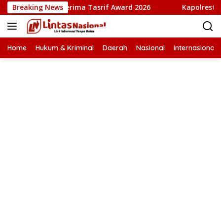
Langsung
bi” Terima Tasrif Award 2026
Breaking News
Kapolresta Banda Aceh da
ke
konten
Home
Hukum & Kriminal
Daerah
Nasional
Internasional