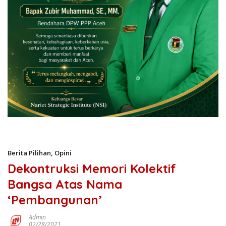
Berita Pilihan
,
Opini
Dekontruksi Memori Kolektif
Bangsa Atas Nama
‘Pembangunan’
Admin
02/28/2021