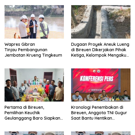
Wapres Gibran
Dugaan Proyek Aneuk Lueng
Tinjau Pembangunan
di Bireuen Dikerjakan Pihak
Jembatan Krueng Tingkeum
Ketiga, Kelompok Mengaku
Hanya Terima 10 Juta
Pertama di Bireuen,
Kronologi Penembakan di
Pemilihan Keuchik
Bireuen, Anggota TNI Gugur
Geulanggang Baro Siapkan
Saat Bantu Hentikan
Doorprize Sepeda Listrik
Kendaraan Tersangka
Narkoba