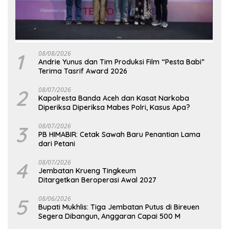
1
08/08/2026
Andrie Yunus dan Tim Produksi Film “Pesta Babi”
Terima Tasrif Award 2026
2
08/07/2026
Kapolresta Banda Aceh dan Kasat Narkoba
Diperiksa Diperiksa Mabes Polri, Kasus Apa?
3
08/07/2026
PB HIMABIR: Cetak Sawah Baru Penantian Lama
dari Petani
4
08/07/2026
Jembatan Krueng Tingkeum
Ditargetkan Beroperasi Awal 2027
5
08/06/2026
Bupati Mukhlis: Tiga Jembatan Putus di Bireuen
Segera Dibangun, Anggaran Capai 500 M