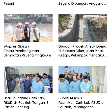
Petani
Segera Dibangun, Anggaran
Capai 500 M
Wapres Gibran
Dugaan Proyek Aneuk Lueng
Tinjau Pembangunan
di Bireuen Dikerjakan Pihak
Jembatan Krueng Tingkeum
Ketiga, Kelompok Mengaku
Hanya Terima 10 Juta
Usai Launching Cath Lab,
Bupati Mukhlis
RSUD dr. Fauziah Tangani 8
Resmikan Cath Lab RSUD dr.
Pasien Jantung
Fauziah, Penanganan