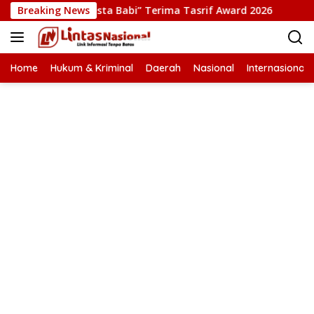
Langsung
i Film “Pesta Babi” Terima Tasrif Award 2026
Breaking News
Kapolres
ke
konten
Home
Hukum & Kriminal
Daerah
Nasional
Internasional