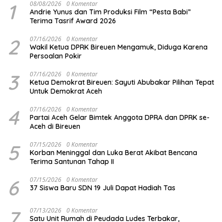
1
08/08/2026
0 Komentar
Andrie Yunus dan Tim Produksi Film “Pesta Babi”
Terima Tasrif Award 2026
2
07/16/2026
0 Komentar
Wakil Ketua DPRK Bireuen Mengamuk, Diduga Karena
Persoalan Pokir
3
07/16/2026
0 Komentar
Ketua Demokrat Bireuen: Sayuti Abubakar Pilihan Tepat
Untuk Demokrat Aceh
4
07/16/2026
0 Komentar
Partai Aceh Gelar Bimtek Anggota DPRA dan DPRK se-
Aceh di Bireuen
5
07/15/2026
0 Komentar
Korban Meninggal dan Luka Berat Akibat Bencana
Terima Santunan Tahap II
6
07/15/2026
0 Komentar
37 Siswa Baru SDN 19 Juli Dapat Hadiah Tas
7
07/13/2026
0 Komentar
Satu Unit Rumah di Peudada Ludes Terbakar,