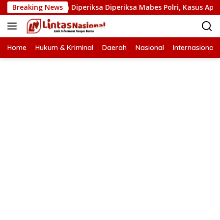
Langsung
 Narkoba Diperiksa Diperiksa Mabes Polri, Kasus Apa?
Breaking News
ke
konten
Home
Hukum & Kriminal
Daerah
Nasional
Internasional