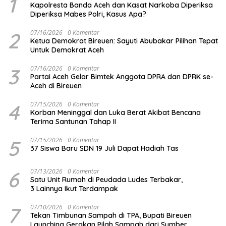
1
Kapolresta Banda Aceh dan Kasat Narkoba Diperiksa
Diperiksa Mabes Polri, Kasus Apa?
2
07/16/2026
0 Komentar
Ketua Demokrat Bireuen: Sayuti Abubakar Pilihan Tepat
Untuk Demokrat Aceh
3
07/16/2026
0 Komentar
Partai Aceh Gelar Bimtek Anggota DPRA dan DPRK se-
Aceh di Bireuen
4
07/15/2026
0 Komentar
Korban Meninggal dan Luka Berat Akibat Bencana
Terima Santunan Tahap II
5
07/15/2026
0 Komentar
37 Siswa Baru SDN 19 Juli Dapat Hadiah Tas
6
07/13/2026
0 Komentar
Satu Unit Rumah di Peudada Ludes Terbakar,
3 Lainnya Ikut Terdampak
7
07/10/2026
0 Komentar
Tekan Timbunan Sampah di TPA, Bupati Bireuen
Launching Gerakan Pilah Sampah dari Sumber