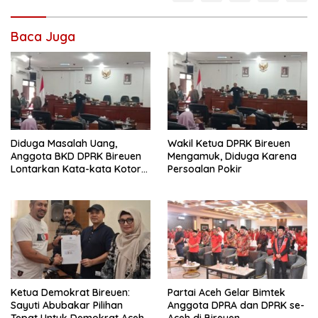
Baca Juga
Diduga Masalah Uang,
Wakil Ketua DPRK Bireuen
Anggota BKD DPRK Bireuen
Mengamuk, Diduga Karena
Lontarkan Kata-kata Kotor
Persoalan Pokir
Saat Rapat
Ketua Demokrat Bireuen:
Partai Aceh Gelar Bimtek
Sayuti Abubakar Pilihan
Anggota DPRA dan DPRK se-
Tepat Untuk Demokrat Aceh
Aceh di Bireuen