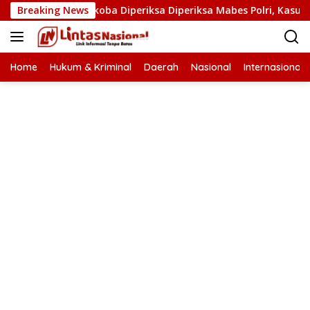
Langsung
n Kasat Narkoba Diperiksa Diperiksa Mabes Polri, Kasus Apa?
Breaking News
ke
konten
Home
Hukum & Kriminal
Daerah
Nasional
Internasional