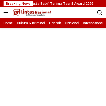
Langsung
ksi Film “Pesta Babi” Terima Tasrif Award 2026
Breaking News
Kapolr
ke
konten
Home
Hukum & Kriminal
Daerah
Nasional
Internasional