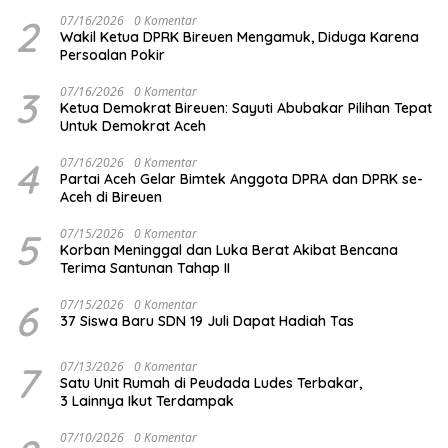
2
07/16/2026
0 Komentar
Wakil Ketua DPRK Bireuen Mengamuk, Diduga Karena
Persoalan Pokir
3
07/16/2026
0 Komentar
Ketua Demokrat Bireuen: Sayuti Abubakar Pilihan Tepat
Untuk Demokrat Aceh
4
07/16/2026
0 Komentar
Partai Aceh Gelar Bimtek Anggota DPRA dan DPRK se-
Aceh di Bireuen
5
07/15/2026
0 Komentar
Korban Meninggal dan Luka Berat Akibat Bencana
Terima Santunan Tahap II
6
07/15/2026
0 Komentar
37 Siswa Baru SDN 19 Juli Dapat Hadiah Tas
7
07/13/2026
0 Komentar
Satu Unit Rumah di Peudada Ludes Terbakar,
3 Lainnya Ikut Terdampak
07/10/2026
0 Komentar