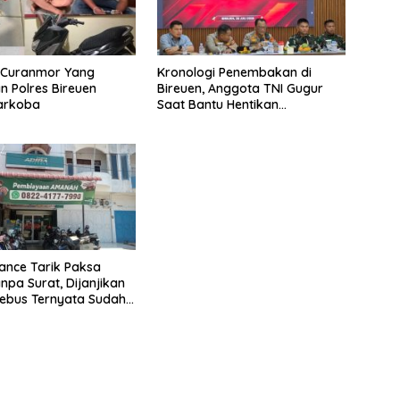
u Curanmor Yang
Kronologi Penembakan di
 Polres Bireuen
Bireuen, Anggota TNI Gugur
Narkoba
Saat Bantu Hentikan
Kendaraan Tersangka
Narkoba
nance Tarik Paksa
npa Surat, Dijanjikan
ebus Ternyata Sudah