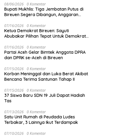
08/06/2026
0 Komentar
Bupati Mukhlis: Tiga Jembatan Putus di
Bireuen Segera Dibangun, Anggaran
Capai 500 M
07/16/2026
0 Komentar
Ketua Demokrat Bireuen: Sayuti
Abubakar Pilihan Tepat Untuk Demokrat
Aceh
07/16/2026
0 Komentar
Partai Aceh Gelar Bimtek Anggota DPRA
dan DPRK se-Aceh di Bireuen
07/15/2026
0 Komentar
Korban Meninggal dan Luka Berat Akibat
Bencana Terima Santunan Tahap II
07/15/2026
0 Komentar
37 Siswa Baru SDN 19 Juli Dapat Hadiah
Tas
07/13/2026
0 Komentar
Satu Unit Rumah di Peudada Ludes
Terbakar, 3 Lainnya Ikut Terdampak
07/10/2026
0 Komentar