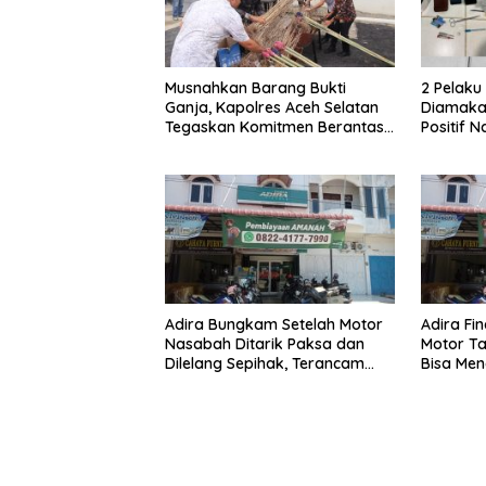
Musnahkan Barang Bukti
2 Pelak
Ganja, Kapolres Aceh Selatan
Diamakan
Tegaskan Komitmen Berantas
Positif 
Narkoba
Adira Bungkam Setelah Motor
Adira Fi
Nasabah Ditarik Paksa dan
Motor Ta
Dilelang Sepihak, Terancam
Bisa Men
Dilaporkan ke Polisi
Dilelang