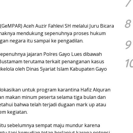
7
8
(GeMPAR) Aceh Auzir Fahlevi SH melalui Juru Bicara
haknya mendukung sepenuhnya proses hukum
9
an negara itu sampai ke pengadilan.
epenuhnya jajaran Polres Gayo Lues dibawah
1
Bustamam terutama terkait penanganan kasus
ikelola oleh Dinas Syariat Islam Kabupaten Gayo
lokasikan untuk program karantina Hafiz Alquran
atan makan minum peserta selama tiga bulan dan
iketahui bahwa telah terjadi dugaan mark up atau
em kegiatan.
itu sebelumnya sempat maju mundur karena
entu tapi kemudian tetap berlanjut karena potensi