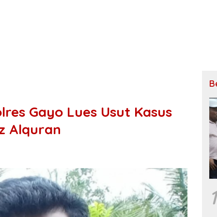
B
res Gayo Lues Usut Kasus
z Alquran
1