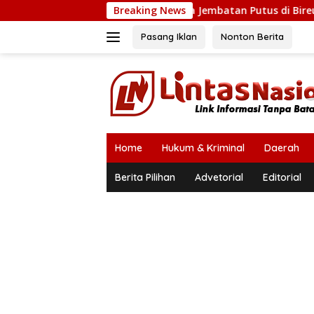
Langsung
Bupati Mukhlis: Tiga Jembatan Putus di Bireuen Segera Diba
Breaking News
ke
konten
Pasang Iklan
Nonton Berita
Home
Hukum & Kriminal
Daerah
Berita Pilihan
Advetorial
Editorial