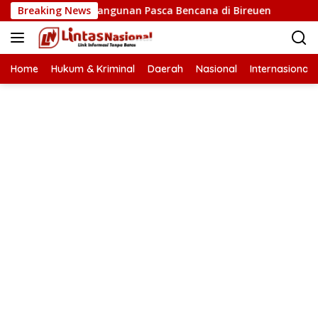
Langsung
patan Pembangunan Pasca Bencana di Bireuen
Breaking News
Wapres G
ke
konten
Home
Hukum & Kriminal
Daerah
Nasional
Internasional