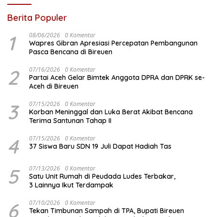
Berita Populer
1
08/06/2026
0 Komentar
Wapres Gibran Apresiasi Percepatan Pembangunan
Pasca Bencana di Bireuen
2
07/16/2026
0 Komentar
Partai Aceh Gelar Bimtek Anggota DPRA dan DPRK se-
Aceh di Bireuen
3
07/15/2026
0 Komentar
Korban Meninggal dan Luka Berat Akibat Bencana
Terima Santunan Tahap II
4
07/15/2026
0 Komentar
37 Siswa Baru SDN 19 Juli Dapat Hadiah Tas
5
07/13/2026
0 Komentar
Satu Unit Rumah di Peudada Ludes Terbakar,
3 Lainnya Ikut Terdampak
6
07/10/2026
0 Komentar
Tekan Timbunan Sampah di TPA, Bupati Bireuen