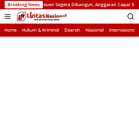
Langsung
utus di Bireuen Segera Dibangun, Anggaran Capai 500 M
Breaking News
ke
konten
Home
Hukum & Kriminal
Daerah
Nasional
Internasional