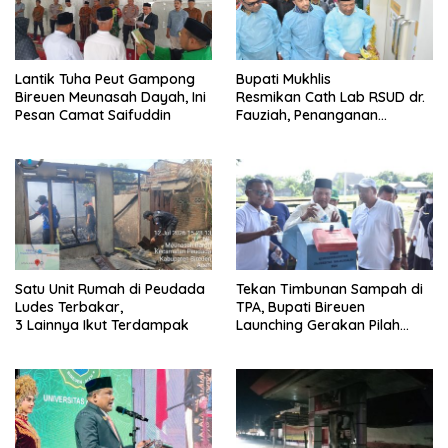
Lantik Tuha Peut Gampong
Bupati Mukhlis
Bireuen Meunasah Dayah, Ini
Resmikan Cath Lab RSUD dr.
Pesan Camat Saifuddin
Fauziah, Penanganan
Pasien Jantung Bisa
Dilakukan
Satu Unit Rumah di Peudada
Tekan Timbunan Sampah di
Ludes Terbakar,
TPA, Bupati Bireuen
3 Lainnya Ikut Terdampak
Launching Gerakan Pilah
Sampah dari Sumber