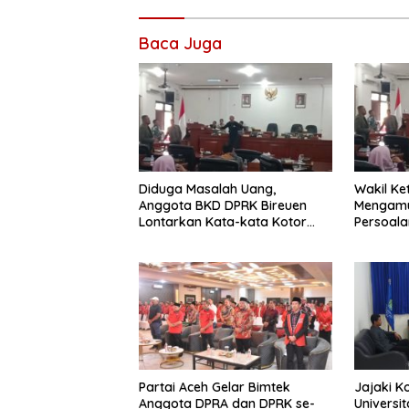
Baca Juga
Diduga Masalah Uang,
Wakil Ke
Anggota BKD DPRK Bireuen
Mengamu
Lontarkan Kata-kata Kotor
Persoala
Saat Rapat
Partai Aceh Gelar Bimtek
Jajaki K
Anggota DPRA dan DPRK se-
Universi