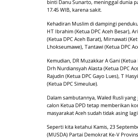
binti Danu Sunarto, meninggal dunia p
17.45 WIB, karena sakit.
Kehadiran Muslim di dampingi pendukun
HT Ibrahim (Ketua DPC Aceh Besar), Ar
(Ketua DPC Aceh Barat), Mirnawati (Ke
Lhokseumawe), Tantawi (Ketua DPC Ace
Kemudian, DR Muzakkar A Gani (Ketua 
Drh Nurdiansyah Alasta (Ketua DPC Ac
Rajudin (Ketua DPC Gayo Lues), T Hasyi
(Ketua DPC Simeulue).
Dalam sambutannya, Waled Rusli yang 
calon Ketua DPD tetap memberikan ko
masyarakat Aceh sudah tidak asing lag
Seperti kita ketahui Kamis, 23 Septe
(MUSDA) Partai Demokrat Ke-V Provins