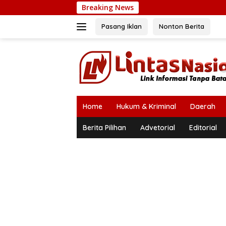
Langsung
Breaking News
Petani Bi
ke
konten
Pasang Iklan
Nonton Berita
Home
Hukum & Kriminal
Daerah
Berita Pilihan
Advetorial
Editorial