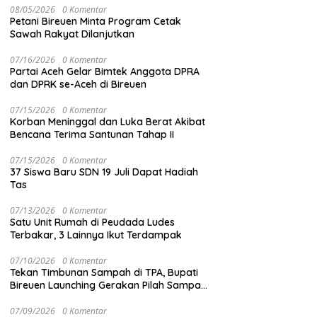
08/05/2026
0 Komentar
Petani Bireuen Minta Program Cetak
Sawah Rakyat Dilanjutkan
07/16/2026
0 Komentar
Partai Aceh Gelar Bimtek Anggota DPRA
dan DPRK se-Aceh di Bireuen
07/15/2026
0 Komentar
Korban Meninggal dan Luka Berat Akibat
Bencana Terima Santunan Tahap II
07/15/2026
0 Komentar
37 Siswa Baru SDN 19 Juli Dapat Hadiah
Tas
07/13/2026
0 Komentar
Satu Unit Rumah di Peudada Ludes
Terbakar, 3 Lainnya Ikut Terdampak
07/10/2026
0 Komentar
Tekan Timbunan Sampah di TPA, Bupati
Bireuen Launching Gerakan Pilah Sampah
dari Sumber
07/09/2026
0 Komentar