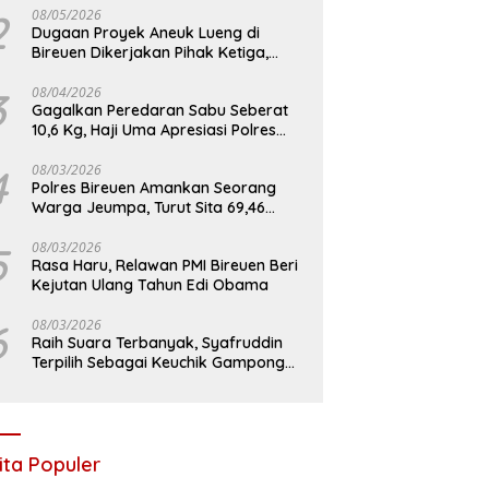
2
08/05/2026
Dugaan Proyek Aneuk Lueng di
Bireuen Dikerjakan Pihak Ketiga,
Kelompok Mengaku Hanya Terima 10
Juta
3
08/04/2026
Gagalkan Peredaran Sabu Seberat
10,6 Kg, Haji Uma Apresiasi Polres
Bireuen
4
08/03/2026
Polres Bireuen Amankan Seorang
Warga Jeumpa, Turut Sita 69,46
Gram Sabu
5
08/03/2026
Rasa Haru, Relawan PMI Bireuen Beri
Kejutan Ulang Tahun Edi Obama
6
08/03/2026
Raih Suara Terbanyak, Syafruddin
Terpilih Sebagai Keuchik Gampong
Geulanggang Baro
ita Populer