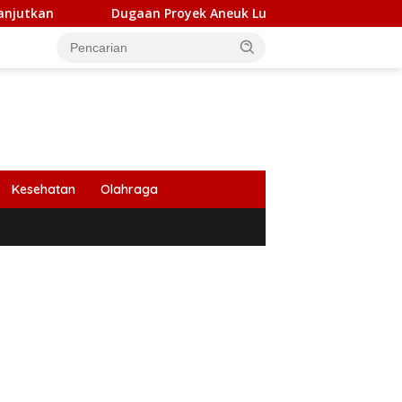
ugaan Proyek Aneuk Lueng di Bireuen Dikerjakan Pihak Ketiga
Kesehatan
Olahraga