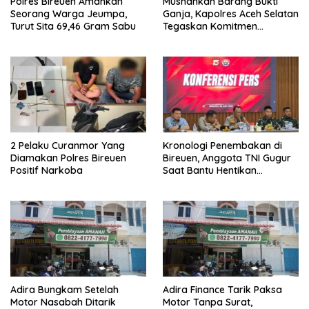
Polres Bireuen Amankan
Musnahkan Barang Bukti
Seorang Warga Jeumpa,
Ganja, Kapolres Aceh Selatan
Turut Sita 69,46 Gram Sabu
Tegaskan Komitmen
Berantas Narkoba
2 Pelaku Curanmor Yang
Kronologi Penembakan di
Diamakan Polres Bireuen
Bireuen, Anggota TNI Gugur
Positif Narkoba
Saat Bantu Hentikan
Kendaraan Tersangka
Narkoba
Adira Bungkam Setelah
Adira Finance Tarik Paksa
Motor Nasabah Ditarik
Motor Tanpa Surat,