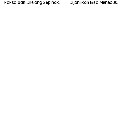
Paksa dan Dilelang Sepihak,
Dijanjikan Bisa Menebus
Terancam Dilaporkan ke
Ternyata Sudah Dilelang
Polisi