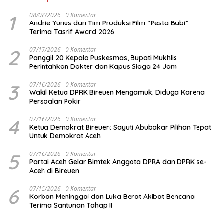
1
08/08/2026
0 Komentar
Andrie Yunus dan Tim Produksi Film “Pesta Babi”
Terima Tasrif Award 2026
2
07/17/2026
0 Komentar
Panggil 20 Kepala Puskesmas, Bupati Mukhlis
Perintahkan Dokter dan Kapus Siaga 24 Jam
3
07/16/2026
0 Komentar
Wakil Ketua DPRK Bireuen Mengamuk, Diduga Karena
Persoalan Pokir
4
07/16/2026
0 Komentar
Ketua Demokrat Bireuen: Sayuti Abubakar Pilihan Tepat
Untuk Demokrat Aceh
5
07/16/2026
0 Komentar
Partai Aceh Gelar Bimtek Anggota DPRA dan DPRK se-
Aceh di Bireuen
6
07/15/2026
0 Komentar
Korban Meninggal dan Luka Berat Akibat Bencana
Terima Santunan Tahap II