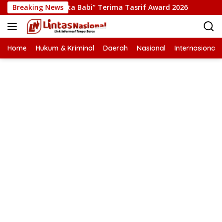
Langsung
Film “Pesta Babi” Terima Tasrif Award 2026
Breaking News
Kapolresta
ke
konten
Home
Hukum & Kriminal
Daerah
Nasional
Internasional