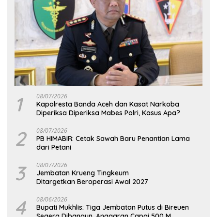
1
08/07/2026
Kapolresta Banda Aceh dan Kasat Narkoba
Diperiksa Diperiksa Mabes Polri, Kasus Apa?
2
08/07/2026
PB HIMABIR: Cetak Sawah Baru Penantian Lama
dari Petani
3
08/07/2026
Jembatan Krueng Tingkeum
Ditargetkan Beroperasi Awal 2027
4
08/06/2026
Bupati Mukhlis: Tiga Jembatan Putus di Bireuen
Segera Dibangun, Anggaran Capai 500 M