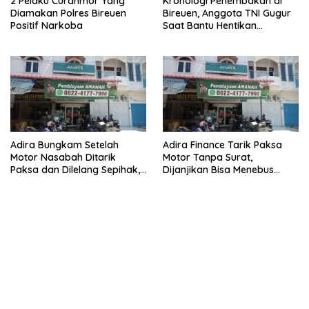
2 Pelaku Curanmor Yang
Kronologi Penembakan di
Diamakan Polres Bireuen
Bireuen, Anggota TNI Gugur
Positif Narkoba
Saat Bantu Hentikan
Kendaraan Tersangka
Narkoba
Adira Bungkam Setelah
Adira Finance Tarik Paksa
Motor Nasabah Ditarik
Motor Tanpa Surat,
Paksa dan Dilelang Sepihak,
Dijanjikan Bisa Menebus
Terancam Dilaporkan ke
Ternyata Sudah Dilelang
Polisi