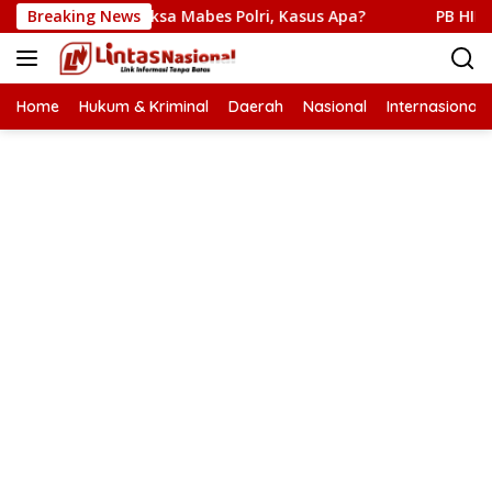
Langsung
ksa Diperiksa Mabes Polri, Kasus Apa?
Breaking News
PB HIMABIR: Ce
ke
konten
Home
Hukum & Kriminal
Daerah
Nasional
Internasional