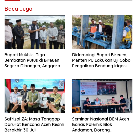
Baca Juga
Didampingi Bupati Bireuen,
Bupati Mukhlis: Tiga
Menteri PU Lakukan Uji Coba
Jembatan Putus di Bireuen
Pengaliran Bendung Irigasi
Segera Dibangun, Anggaran
Pante Lhoong
Capai 500 M
Safrizal ZA: Masa Tanggap
Seminar Nasional DEM Aceh
Darurat Bencana Aceh Resmi
Bahas Polemik Blok
Berakhir 30 Juli
Andaman, Dorong
Percepatan Investasi dan