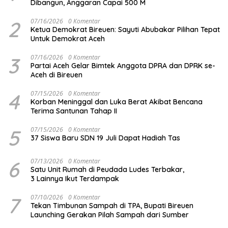
Dibangun, Anggaran Capai 500 M
2
07/16/2026
0 Komentar
Ketua Demokrat Bireuen: Sayuti Abubakar Pilihan Tepat
Untuk Demokrat Aceh
3
07/16/2026
0 Komentar
Partai Aceh Gelar Bimtek Anggota DPRA dan DPRK se-
Aceh di Bireuen
4
07/15/2026
0 Komentar
Korban Meninggal dan Luka Berat Akibat Bencana
Terima Santunan Tahap II
5
07/15/2026
0 Komentar
37 Siswa Baru SDN 19 Juli Dapat Hadiah Tas
6
07/13/2026
0 Komentar
Satu Unit Rumah di Peudada Ludes Terbakar,
3 Lainnya Ikut Terdampak
7
07/10/2026
0 Komentar
Tekan Timbunan Sampah di TPA, Bupati Bireuen
Launching Gerakan Pilah Sampah dari Sumber