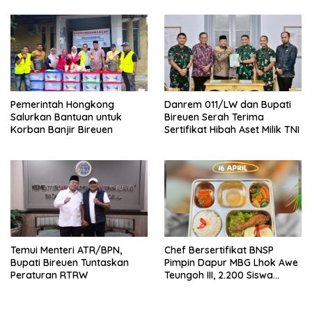
Hilirisasi
Pemerintah Hongkong
Danrem 011/LW dan Bupati
Salurkan Bantuan untuk
Bireuen Serah Terima
Korban Banjir Bireuen
Sertifikat Hibah Aset Milik TNI
Temui Menteri ATR/BPN,
Chef Bersertifikat BNSP
Bupati Bireuen Tuntaskan
Pimpin Dapur MBG Lhok Awe
Peraturan RTRW
Teungoh III, 2.200 Siswa
Nikmati Menu Bergizi Setiap
Hari