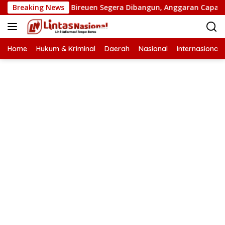
Langsung
n Putus di Bireuen Segera Dibangun, Anggaran Capai 500 M
Breaking News
ke
konten
Home
Hukum & Kriminal
Daerah
Nasional
Internasional