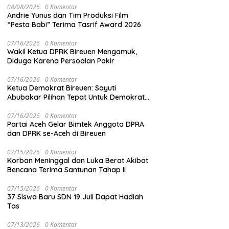
08/08/2026
0 Komentar
Andrie Yunus dan Tim Produksi Film
“Pesta Babi” Terima Tasrif Award 2026
07/16/2026
0 Komentar
Wakil Ketua DPRK Bireuen Mengamuk,
Diduga Karena Persoalan Pokir
07/16/2026
0 Komentar
Ketua Demokrat Bireuen: Sayuti
Abubakar Pilihan Tepat Untuk Demokrat
Aceh
07/16/2026
0 Komentar
Partai Aceh Gelar Bimtek Anggota DPRA
dan DPRK se-Aceh di Bireuen
07/15/2026
0 Komentar
Korban Meninggal dan Luka Berat Akibat
Bencana Terima Santunan Tahap II
07/15/2026
0 Komentar
37 Siswa Baru SDN 19 Juli Dapat Hadiah
Tas
07/13/2026
0 Komentar