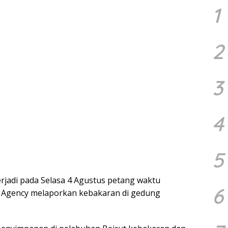
1
2
3
4
5
terjadi pada Selasa 4 Agustus petang waktu
6
s Agency melaporkan kebakaran di gedung