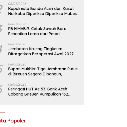
2
08/07/2026
Kapolresta Banda Aceh dan Kasat
Narkoba Diperiksa Diperiksa Mabes
Polri, Kasus Apa?
3
08/07/2026
PB HIMABIR: Cetak Sawah Baru
Penantian Lama dari Petani
4
08/07/2026
Jembatan Krueng Tingkeum
Ditargetkan Beroperasi Awal 2027
5
08/06/2026
Bupati Mukhlis: Tiga Jembatan Putus
di Bireuen Segera Dibangun,
Anggaran Capai 500 M
6
08/06/2026
Peringati HUT Ke 53, Bank Aceh
Cabang Bireuen Kumpulkan 162
Kantong Darah
ita Populer