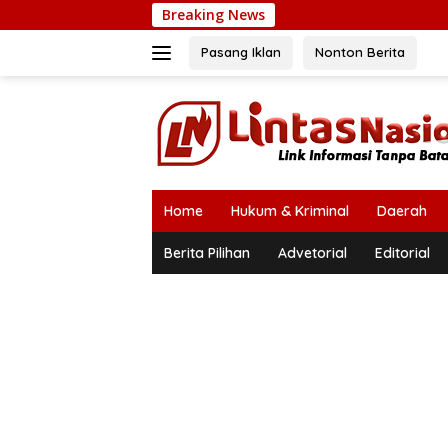
Langsung
Breaking News
ke
konten
Pasang Iklan
Nonton Berita
Home
Hukum & Kriminal
Daerah
Berita Pilihan
Advetorial
Editorial