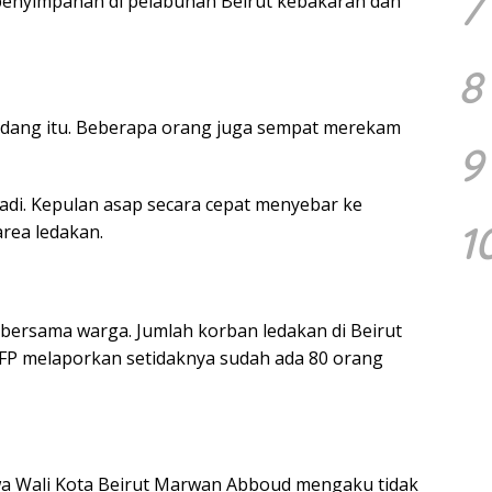
7
 penyimpanan di pelabuhan Beirut kebakaran dan
8
gudang itu. Beberapa orang juga sempat merekam
9
rjadi. Kepulan asap secara cepat menyebar ke
1
area ledakan.
bersama warga. Jumlah korban ledakan di Beirut
FP melaporkan setidaknya sudah ada 80 orang
a Wali Kota Beirut Marwan Abboud mengaku tidak