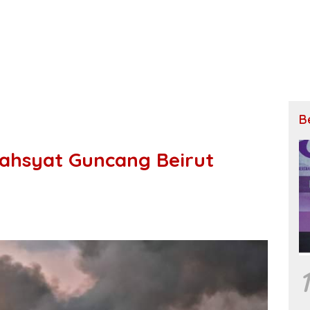
B
ahsyat Guncang Beirut
1