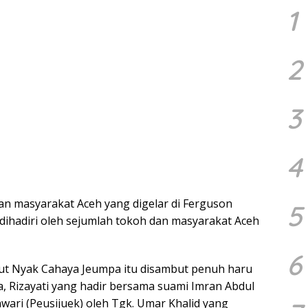
1
2
3
4
an masyarakat Aceh yang digelar di Ferguson
5
u dihadiri oleh sejumlah tokoh dan masyarakat Aceh
6
ut Nyak Cahaya Jeumpa itu disambut penuh haru
a, Rizayati yang hadir bersama suami Imran Abdul
ari (Peusijuek) oleh Tgk. Umar Khalid yang