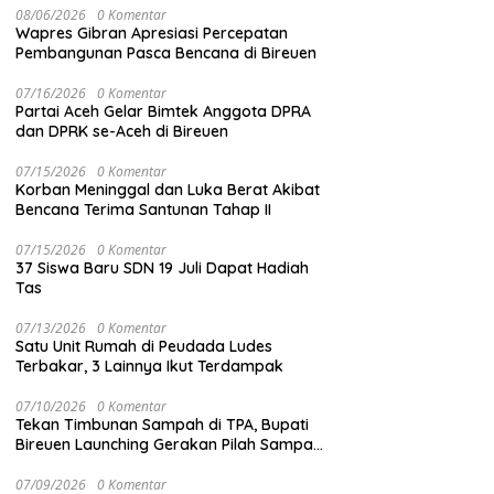
08/06/2026
0 Komentar
Wapres Gibran Apresiasi Percepatan
Pembangunan Pasca Bencana di Bireuen
07/16/2026
0 Komentar
Partai Aceh Gelar Bimtek Anggota DPRA
dan DPRK se-Aceh di Bireuen
07/15/2026
0 Komentar
Korban Meninggal dan Luka Berat Akibat
Bencana Terima Santunan Tahap II
07/15/2026
0 Komentar
37 Siswa Baru SDN 19 Juli Dapat Hadiah
Tas
07/13/2026
0 Komentar
Satu Unit Rumah di Peudada Ludes
Terbakar, 3 Lainnya Ikut Terdampak
07/10/2026
0 Komentar
Tekan Timbunan Sampah di TPA, Bupati
Bireuen Launching Gerakan Pilah Sampah
dari Sumber
07/09/2026
0 Komentar