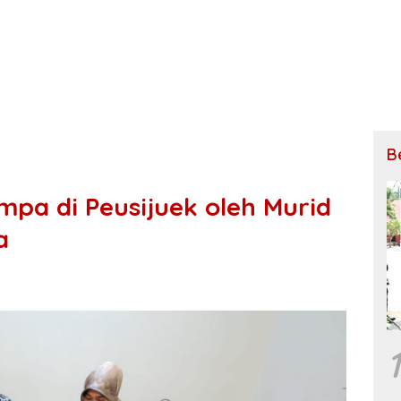
B
pa di Peusijuek oleh Murid
a
1