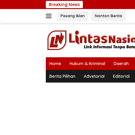
Langsung
Breaking News
Wapres Gibr
ke
konten
Pasang Iklan
Nonton Berita
Home
Hukum & Kriminal
Daerah
Berita Pilihan
Advetorial
Editorial