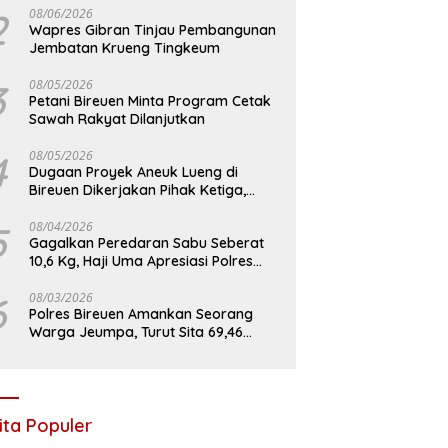
2
08/06/2026
Wapres Gibran Tinjau Pembangunan
Jembatan Krueng Tingkeum
3
08/05/2026
Petani Bireuen Minta Program Cetak
Sawah Rakyat Dilanjutkan
4
08/05/2026
Dugaan Proyek Aneuk Lueng di
Bireuen Dikerjakan Pihak Ketiga,
Kelompok Mengaku Hanya Terima 10
Juta
5
08/04/2026
Gagalkan Peredaran Sabu Seberat
10,6 Kg, Haji Uma Apresiasi Polres
Bireuen
6
08/03/2026
Polres Bireuen Amankan Seorang
Warga Jeumpa, Turut Sita 69,46
Gram Sabu
ita Populer