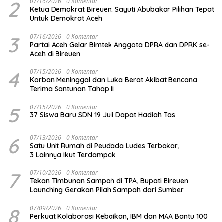
2
07/16/2026
0 Komentar
Ketua Demokrat Bireuen: Sayuti Abubakar Pilihan Tepat
Untuk Demokrat Aceh
3
07/16/2026
0 Komentar
Partai Aceh Gelar Bimtek Anggota DPRA dan DPRK se-
Aceh di Bireuen
4
07/15/2026
0 Komentar
Korban Meninggal dan Luka Berat Akibat Bencana
Terima Santunan Tahap II
5
07/15/2026
0 Komentar
37 Siswa Baru SDN 19 Juli Dapat Hadiah Tas
6
07/13/2026
0 Komentar
Satu Unit Rumah di Peudada Ludes Terbakar,
3 Lainnya Ikut Terdampak
7
07/10/2026
0 Komentar
Tekan Timbunan Sampah di TPA, Bupati Bireuen
Launching Gerakan Pilah Sampah dari Sumber
8
07/09/2026
0 Komentar
Perkuat Kolaborasi Kebaikan, IBM dan MAA Bantu 100