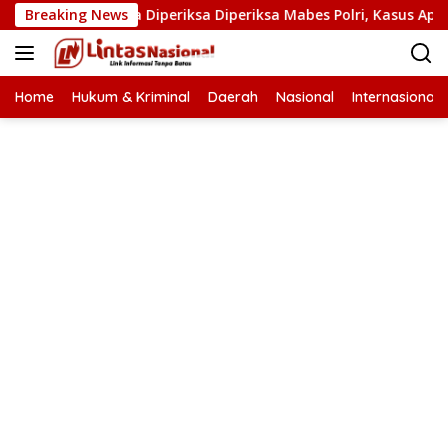
Langsung
Narkoba Diperiksa Diperiksa Mabes Polri, Kasus Apa?
Breaking News
P
ke
konten
Home
Hukum & Kriminal
Daerah
Nasional
Internasional