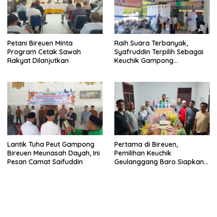
Petani Bireuen Minta
Raih Suara Terbanyak,
Program Cetak Sawah
Syafruddin Terpilih Sebagai
Rakyat Dilanjutkan
Keuchik Gampong
Geulanggang Baro
Lantik Tuha Peut Gampong
Pertama di Bireuen,
Bireuen Meunasah Dayah, Ini
Pemilihan Keuchik
Pesan Camat Saifuddin
Geulanggang Baro Siapkan
Doorprize Sepeda Listrik