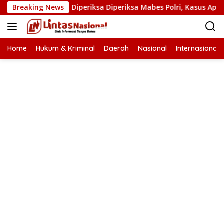
Langsung
rkoba Diperiksa Diperiksa Mabes Polri, Kasus Apa?
Breaking News
PB
ke
konten
Home
Hukum & Kriminal
Daerah
Nasional
Internasional