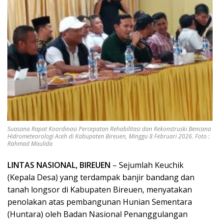
Suasana Rapat Koordinasi Percepatan Rehabilitasi dan Rekonstruski Bencana
Hidrometeorologi Aceh di Kabupaten Bireuen, Minggu 8 Februari 2026. Foto :
Rahmad Maulida
LINTAS NASIONAL
,
BIREUEN
– Sejumlah Keuchik
(Kepala Desa) yang terdampak banjir bandang dan
tanah longsor di Kabupaten Bireuen, menyatakan
penolakan atas pembangunan Hunian Sementara
(Huntara) oleh Badan Nasional Penanggulangan