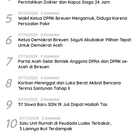
Perintahkan Dokter dan Kapus Siaga 24 Jam
5
07/16/2026
0 Komentar
Wakil Ketua DPRK Bireuen Mengamuk, Diduga Karena
Persoalan Pokir
6
07/16/2026
0 Komentar
Ketua Demokrat Bireuen: Sayuti Abubakar Pilihan Tepat
Untuk Demokrat Aceh
7
07/16/2026
0 Komentar
Partai Aceh Gelar Bimtek Anggota DPRA dan DPRK se-
Aceh di Bireuen
8
07/15/2026
0 Komentar
Korban Meninggal dan Luka Berat Akibat Bencana
Terima Santunan Tahap II
9
07/15/2026
0 Komentar
37 Siswa Baru SDN 19 Juli Dapat Hadiah Tas
10
07/13/2026
0 Komentar
Satu Unit Rumah di Peudada Ludes Terbakar,
3 Lainnya Ikut Terdampak