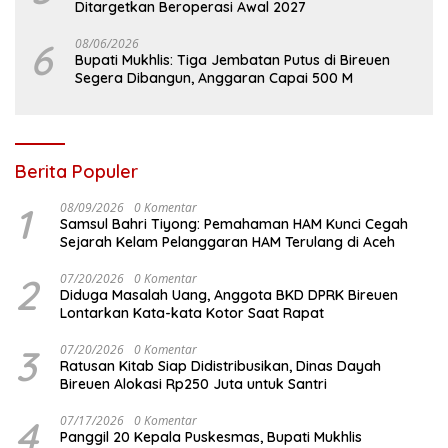
Ditargetkan Beroperasi Awal 2027
6
08/06/2026
Bupati Mukhlis: Tiga Jembatan Putus di Bireuen
Segera Dibangun, Anggaran Capai 500 M
Berita Populer
1
08/09/2026
0 Komentar
Samsul Bahri Tiyong: Pemahaman HAM Kunci Cegah
Sejarah Kelam Pelanggaran HAM Terulang di Aceh
2
07/20/2026
0 Komentar
Diduga Masalah Uang, Anggota BKD DPRK Bireuen
Lontarkan Kata-kata Kotor Saat Rapat
3
07/20/2026
0 Komentar
Ratusan Kitab Siap Didistribusikan, Dinas Dayah
Bireuen Alokasi Rp250 Juta untuk Santri
4
07/17/2026
0 Komentar
Panggil 20 Kepala Puskesmas, Bupati Mukhlis