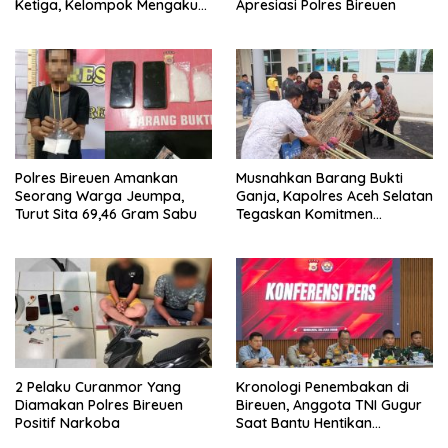
Ketiga, Kelompok Mengaku
Apresiasi Polres Bireuen
Hanya Terima 10 Juta
Polres Bireuen Amankan
Musnahkan Barang Bukti
Seorang Warga Jeumpa,
Ganja, Kapolres Aceh Selatan
Turut Sita 69,46 Gram Sabu
Tegaskan Komitmen
Berantas Narkoba
2 Pelaku Curanmor Yang
Kronologi Penembakan di
Diamakan Polres Bireuen
Bireuen, Anggota TNI Gugur
Positif Narkoba
Saat Bantu Hentikan
Kendaraan Tersangka