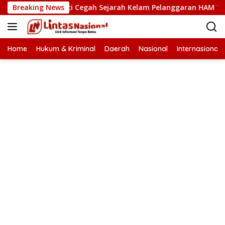
Langsung
 HAM Kunci Cegah Sejarah Kelam Pelanggaran HAM Terulang d
Breaking News
ke
konten
Home
Hukum & Kriminal
Daerah
Nasional
Internasional