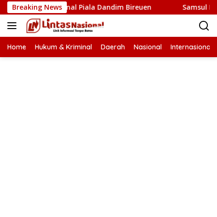
Langsung
os Ke Final Piala Dandim Bireuen
Breaking News
Samsul Bahri Tiyon
ke
konten
Home
Hukum & Kriminal
Daerah
Nasional
Internasional