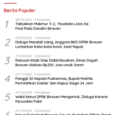
Berita Populer
1
08/10/2026
0 Komentar
Taklukkan Makmur 3-2, Peudada Lolos Ke
Final Piala Dandim Bireuen
2
07/20/2026
0 Komentar
Diduga Masalah Uang, Anggota BKD DPRK Bireuen
Lontarkan Kata-kata Kotor Saat Rapat
3
07/20/2026
0 Komentar
Ratusan Kitab Siap Didistribusikan, Dinas Dayah
Bireuen Alokasi Rp250 Juta untuk Santri
4
07/17/2026
0 Komentar
Panggil 20 Kepala Puskesmas, Bupati Mukhlis
Perintahkan Dokter dan Kapus Siaga 24 Jam
5
07/16/2026
0 Komentar
Wakil Ketua DPRK Bireuen Mengamuk, Diduga Karena
Persoalan Pokir
07/16/2026
0 Komentar