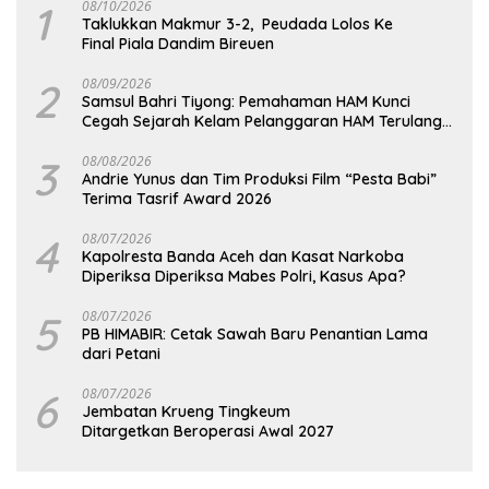
1
08/10/2026
Taklukkan Makmur 3-2, Peudada Lolos Ke
Final Piala Dandim Bireuen
2
08/09/2026
Samsul Bahri Tiyong: Pemahaman HAM Kunci
Cegah Sejarah Kelam Pelanggaran HAM Terulang
di Aceh
3
08/08/2026
Andrie Yunus dan Tim Produksi Film “Pesta Babi”
Terima Tasrif Award 2026
4
08/07/2026
Kapolresta Banda Aceh dan Kasat Narkoba
Diperiksa Diperiksa Mabes Polri, Kasus Apa?
5
08/07/2026
PB HIMABIR: Cetak Sawah Baru Penantian Lama
dari Petani
6
08/07/2026
Jembatan Krueng Tingkeum
Ditargetkan Beroperasi Awal 2027