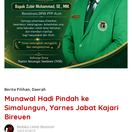
Berita Pilihan
,
Daerah
Munawal Hadi Pindah ke
Simalungun, Yarnes Jabat Kajari
Bireuen
Redaksi Lintas Nasional
10/13/2025