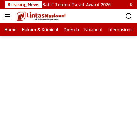
Langsung
Film “Pesta Babi” Terima Tasrif Award 2026
Breaking News
Kapolresta
ke
konten
Home
Hukum & Kriminal
Daerah
Nasional
Internasional