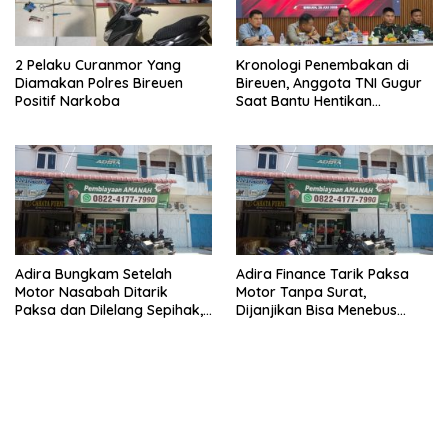
2 Pelaku Curanmor Yang
Kronologi Penembakan di
Diamakan Polres Bireuen
Bireuen, Anggota TNI Gugur
Positif Narkoba
Saat Bantu Hentikan
Kendaraan Tersangka
Narkoba
Adira Bungkam Setelah
Adira Finance Tarik Paksa
Motor Nasabah Ditarik
Motor Tanpa Surat,
Paksa dan Dilelang Sepihak,
Dijanjikan Bisa Menebus
Terancam Dilaporkan ke
Ternyata Sudah Dilelang
Polisi