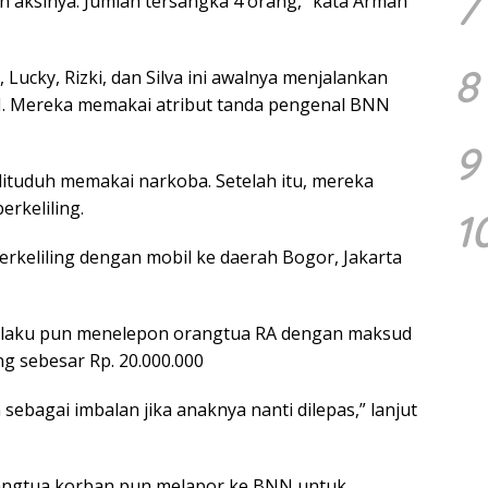
7
aksinya. Jumlah tersangka 4 orang,” kata Arman
8
ucky, Rizki, dan Silva ini awalnya menjalankan
. Mereka memakai atribut tanda pengenal BNN
9
ituduh memakai narkoba. Setelah itu, mereka
rkeliling.
1
rkeliling dengan mobil ke daerah Bogor, Jakarta
u pelaku pun menelepon orangtua RA dengan maksud
 sebesar Rp. 20.000.000
sebagai imbalan jika anaknya nanti dilepas,” lanjut
rangtua korban pun melapor ke BNN untuk