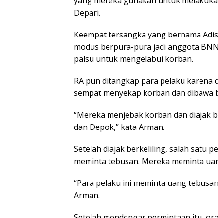
yang mereka gunakan untuk melakukan 
Depari.
Keempat tersangka yang bernama Adis, L
modus berpura-pura jadi anggota BNN
palsu untuk mengelabui korban.
RA pun ditangkap para pelaku karena d
sempat menyekap korban dan dibawa be
“Mereka menjebak korban dan diajak be
dan Depok,” kata Arman.
Setelah diajak berkeliling, salah sat
meminta tebusan. Mereka meminta uang
“Para pelaku ini meminta uang tebusan 
Arman.
Setelah mendengar permintaan itu, o