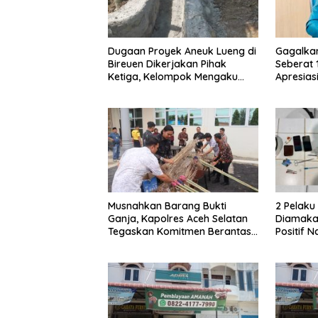
Dugaan Proyek Aneuk Lueng di
Gagalka
Bireuen Dikerjakan Pihak
Seberat 
Ketiga, Kelompok Mengaku
Apresiasi
Hanya Terima 10 Juta
Musnahkan Barang Bukti
2 Pelak
Ganja, Kapolres Aceh Selatan
Diamakan
Tegaskan Komitmen Berantas
Positif 
Narkoba