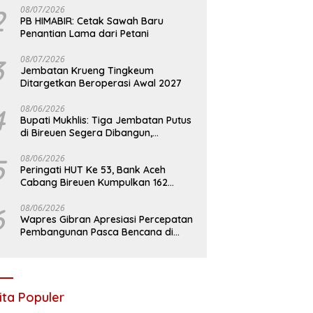
2
08/07/2026
PB HIMABIR: Cetak Sawah Baru
Penantian Lama dari Petani
3
08/07/2026
Jembatan Krueng Tingkeum
Ditargetkan Beroperasi Awal 2027
4
08/06/2026
Bupati Mukhlis: Tiga Jembatan Putus
di Bireuen Segera Dibangun,
Anggaran Capai 500 M
5
08/06/2026
Peringati HUT Ke 53, Bank Aceh
Cabang Bireuen Kumpulkan 162
Kantong Darah
6
08/06/2026
Wapres Gibran Apresiasi Percepatan
Pembangunan Pasca Bencana di
Bireuen
ita Populer