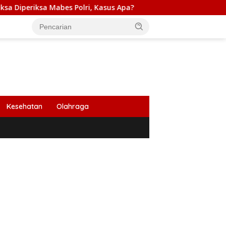
es Polri, Kasus Apa?
PB HIMABIR: Cetak Sawah Baru Pe
Kesehatan
Olahraga