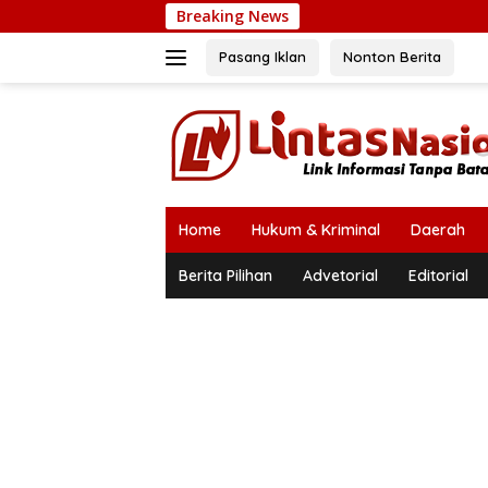
Langsung
Breaking News
Ka
ke
konten
Pasang Iklan
Nonton Berita
Home
Hukum & Kriminal
Daerah
Berita Pilihan
Advetorial
Editorial