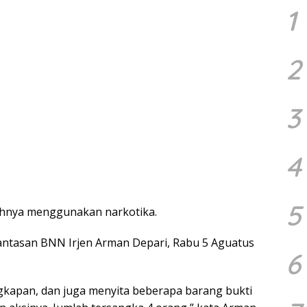
1
2
3
4
5
hnya menggunakan narkotika.
antasan BNN Irjen Arman Depari, Rabu 5 Aguatus
6
gkapan, dan juga menyita beberapa barang bukti