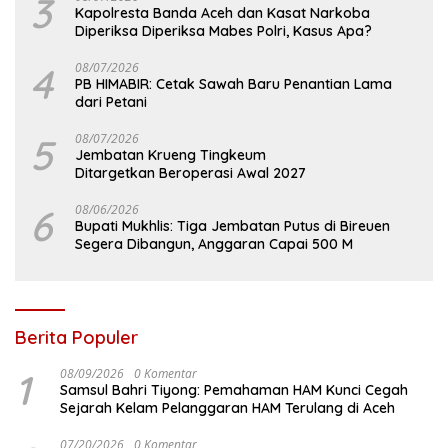
3
Kapolresta Banda Aceh dan Kasat Narkoba
Diperiksa Diperiksa Mabes Polri, Kasus Apa?
4
08/07/2026
PB HIMABIR: Cetak Sawah Baru Penantian Lama
dari Petani
5
08/07/2026
Jembatan Krueng Tingkeum
Ditargetkan Beroperasi Awal 2027
6
08/06/2026
Bupati Mukhlis: Tiga Jembatan Putus di Bireuen
Segera Dibangun, Anggaran Capai 500 M
Berita Populer
1
08/09/2026
0 Komentar
Samsul Bahri Tiyong: Pemahaman HAM Kunci Cegah
Sejarah Kelam Pelanggaran HAM Terulang di Aceh
07/20/2026
0 Komentar