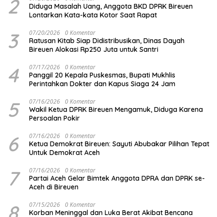
2
Diduga Masalah Uang, Anggota BKD DPRK Bireuen
Lontarkan Kata-kata Kotor Saat Rapat
3
07/20/2026
0 Komentar
Ratusan Kitab Siap Didistribusikan, Dinas Dayah
Bireuen Alokasi Rp250 Juta untuk Santri
4
07/17/2026
0 Komentar
Panggil 20 Kepala Puskesmas, Bupati Mukhlis
Perintahkan Dokter dan Kapus Siaga 24 Jam
5
07/16/2026
0 Komentar
Wakil Ketua DPRK Bireuen Mengamuk, Diduga Karena
Persoalan Pokir
6
07/16/2026
0 Komentar
Ketua Demokrat Bireuen: Sayuti Abubakar Pilihan Tepat
Untuk Demokrat Aceh
7
07/16/2026
0 Komentar
Partai Aceh Gelar Bimtek Anggota DPRA dan DPRK se-
Aceh di Bireuen
8
07/15/2026
0 Komentar
Korban Meninggal dan Luka Berat Akibat Bencana