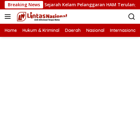
Langsung
i Cegah Sejarah Kelam Pelanggaran HAM Terulang di Aceh
Breaking News
ke
konten
Home
Hukum & Kriminal
Daerah
Nasional
Internasional