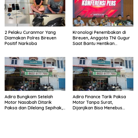
2 Pelaku Curanmor Yang
Kronologi Penembakan di
Diamakan Polres Bireuen
Bireuen, Anggota TNI Gugur
Positif Narkoba
Saat Bantu Hentikan
Kendaraan Tersangka
Narkoba
Adira Bungkam Setelah
Adira Finance Tarik Paksa
Motor Nasabah Ditarik
Motor Tanpa Surat,
Paksa dan Dilelang Sepihak,
Dijanjikan Bisa Menebus
Terancam Dilaporkan ke
Ternyata Sudah Dilelang
Polisi