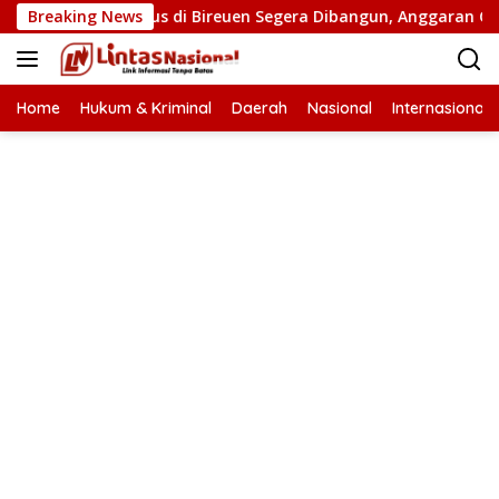
Langsung
embatan Putus di Bireuen Segera Dibangun, Anggaran Capai 500
Breaking News
ke
konten
Home
Hukum & Kriminal
Daerah
Nasional
Internasional