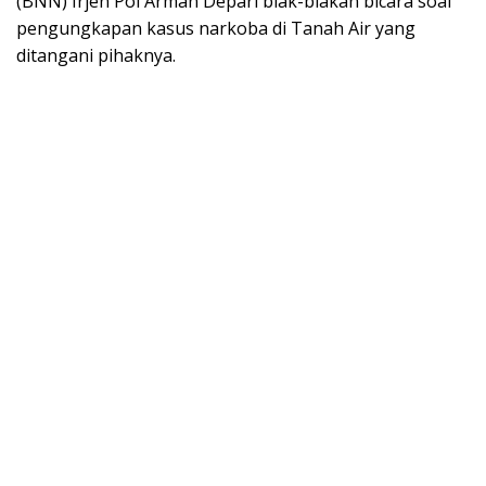
(BNN) Irjen Pol Arman Depari blak-blakan bicara soal
pengungkapan kasus narkoba di Tanah Air yang
ditangani pihaknya.