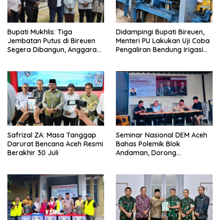
Didampingi Bupati Bireuen,
Bupati Mukhlis: Tiga
Menteri PU Lakukan Uji Coba
Jembatan Putus di Bireuen
Pengaliran Bendung Irigasi
Segera Dibangun, Anggaran
Pante Lhoong
Capai 500 M
Safrizal ZA: Masa Tanggap
Seminar Nasional DEM Aceh
Darurat Bencana Aceh Resmi
Bahas Polemik Blok
Berakhir 30 Juli
Andaman, Dorong
Percepatan Investasi dan
Hilirisasi