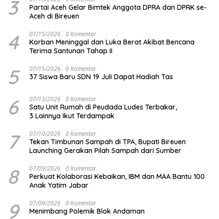
3
Partai Aceh Gelar Bimtek Anggota DPRA dan DPRK se-
Aceh di Bireuen
4
07/15/2026
0 Komentar
Korban Meninggal dan Luka Berat Akibat Bencana
Terima Santunan Tahap II
5
07/15/2026
0 Komentar
37 Siswa Baru SDN 19 Juli Dapat Hadiah Tas
6
07/13/2026
0 Komentar
Satu Unit Rumah di Peudada Ludes Terbakar,
3 Lainnya Ikut Terdampak
7
07/10/2026
0 Komentar
Tekan Timbunan Sampah di TPA, Bupati Bireuen
Launching Gerakan Pilah Sampah dari Sumber
8
07/09/2026
0 Komentar
Perkuat Kolaborasi Kebaikan, IBM dan MAA Bantu 100
Anak Yatim Jabar
9
07/09/2026
0 Komentar
Menimbang Polemik Blok Andaman