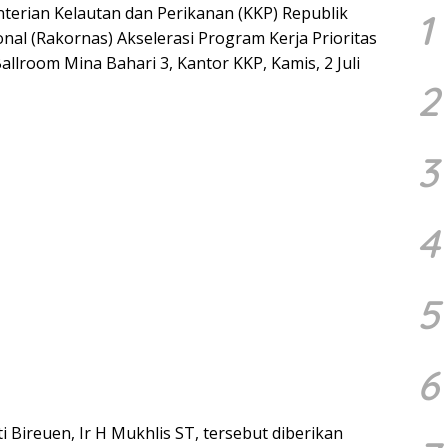
nterian Kelautan dan Perikanan (KKP) Republik
1
nal (Rakornas) Akselerasi Program Kerja Prioritas
llroom Mina Bahari 3, Kantor KKP, Kamis, 2 Juli
2
3
4
5
6
 Bireuen, Ir H Mukhlis ST, tersebut diberikan