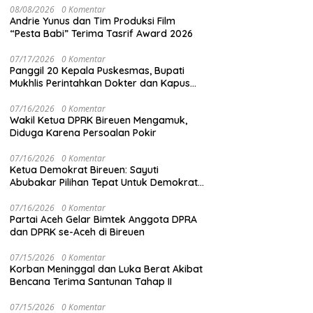
08/08/2026
0 Komentar
Andrie Yunus dan Tim Produksi Film
“Pesta Babi” Terima Tasrif Award 2026
07/17/2026
0 Komentar
Panggil 20 Kepala Puskesmas, Bupati
Mukhlis Perintahkan Dokter dan Kapus
Siaga 24 Jam
07/16/2026
0 Komentar
Wakil Ketua DPRK Bireuen Mengamuk,
Diduga Karena Persoalan Pokir
07/16/2026
0 Komentar
Ketua Demokrat Bireuen: Sayuti
Abubakar Pilihan Tepat Untuk Demokrat
Aceh
07/16/2026
0 Komentar
Partai Aceh Gelar Bimtek Anggota DPRA
dan DPRK se-Aceh di Bireuen
07/15/2026
0 Komentar
Korban Meninggal dan Luka Berat Akibat
Bencana Terima Santunan Tahap II
07/15/2026
0 Komentar