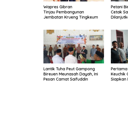
Wapres Gibran
Petani B
Tinjau Pembangunan
Cetak S
Jembatan Krueng Tingkeum
Dilanjut
Lantik Tuha Peut Gampong
Pertama 
Bireuen Meunasah Dayah, Ini
Keuchik
Pesan Camat Saifuddin
Siapkan 
Listrik