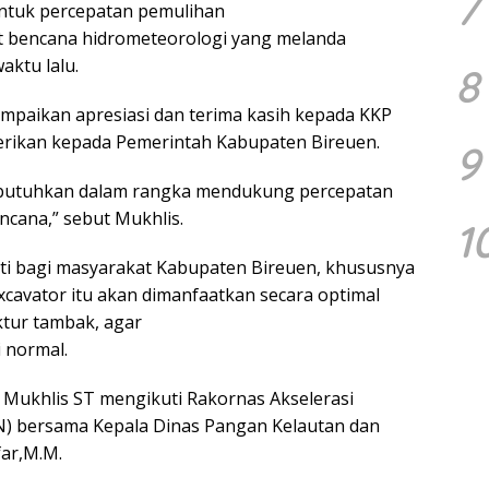
7
ntuk percepatan pemulihan
at bencana hidrometeorologi yang melanda
ktu lalu.
8
ampaikan apresiasi dan terima kasih kepada KKP
erikan kepada Pemerintah Kabupaten Bireuen.
9
dibutuhkan dalam rangka mendukung percepatan
ncana,” sebut Mukhlis.
1
rti bagi masyarakat Kabupaten Bireuen, khususnya
excavator itu akan dimanfaatkan secara optimal
ktur tambak, agar
 normal.
H Mukhlis ST mengikuti Rakornas Akselerasi
PN) bersama Kepala Dinas Pangan Kelautan dan
far,M.M.