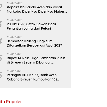
2
08/07/2026
Kapolresta Banda Aceh dan Kasat
Narkoba Diperiksa Diperiksa Mabes
Polri, Kasus Apa?
3
08/07/2026
PB HIMABIR: Cetak Sawah Baru
Penantian Lama dari Petani
4
08/07/2026
Jembatan Krueng Tingkeum
Ditargetkan Beroperasi Awal 2027
5
08/06/2026
Bupati Mukhlis: Tiga Jembatan Putus
di Bireuen Segera Dibangun,
Anggaran Capai 500 M
6
08/06/2026
Peringati HUT Ke 53, Bank Aceh
Cabang Bireuen Kumpulkan 162
Kantong Darah
ita Populer