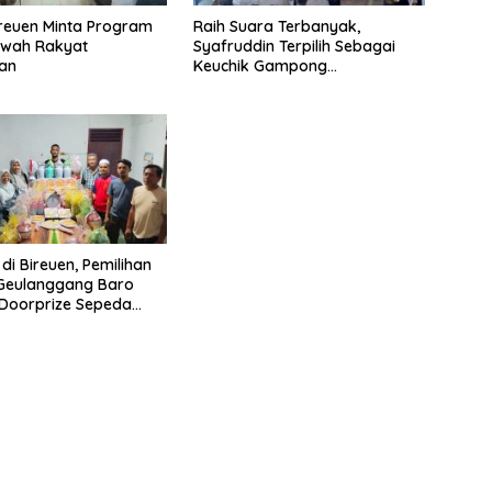
ireuen Minta Program
Raih Suara Terbanyak,
awah Rakyat
Syafruddin Terpilih Sebagai
kan
Keuchik Gampong
Geulanggang Baro
di Bireuen, Pemilihan
 Geulanggang Baro
Doorprize Sepeda