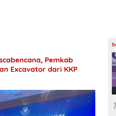
B
ascabencana, Pemkab
an Excavator dari KKP
1