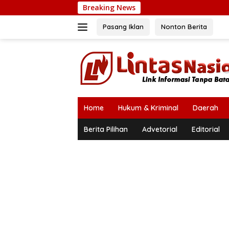
Langsung
Breaking News
ke
konten
Pasang Iklan
Nonton Berita
Home
Hukum & Kriminal
Daerah
Berita Pilihan
Advetorial
Editorial