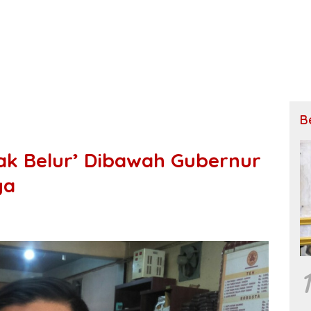
B
ak Belur’ Dibawah Gubernur
ya
1