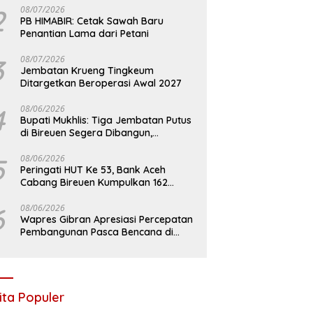
2
08/07/2026
PB HIMABIR: Cetak Sawah Baru
Penantian Lama dari Petani
3
08/07/2026
Jembatan Krueng Tingkeum
Ditargetkan Beroperasi Awal 2027
4
08/06/2026
Bupati Mukhlis: Tiga Jembatan Putus
di Bireuen Segera Dibangun,
Anggaran Capai 500 M
5
08/06/2026
Peringati HUT Ke 53, Bank Aceh
Cabang Bireuen Kumpulkan 162
Kantong Darah
6
08/06/2026
Wapres Gibran Apresiasi Percepatan
Pembangunan Pasca Bencana di
Bireuen
ita Populer