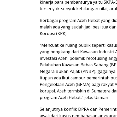
kinerja para pembantunya yaitu SKPA-
tersenyok-senyok kehilangan nilai, ara
Berbagai program Aceh Hebat yang dic
malah ada yang sudah jadi besi tua d
Korupsi (KPK).
“Mencuat ke ruang publik seperti kasus
yang hengkang dari Kawasan Industri 
investasi Aceh, polemik recofusing ang
Pelabuhan Kawasan Bebas Sabang (B
Negara Bukan Pajak (PNBP), gagalnya m
itupun ada ikut campur pemerintah p
Pengelolaan Aceh (BPMA) bagi rakyat A
korupsi, Aceh termiskin di Sumatera 
program Aceh Hebat,” jelas Usman
Selanjutnya konflik DPRA dan Pemerinta
awali dari kasus pembahasan anggaran