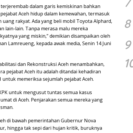
7
eh terjerembab dalam garis kemiskinan bahkan
a pejabat Aceh hidup dalam kemewahan, termasuk
8
uang rakyat. Ada yang beli mobil Toyota Alphard,
an lain-lain. Tanpa merasa malu mereka
yatnya yang miskin,” demikian disampaikan oleh
9
man Lamreueng, kepada awak media, Senin 14 Juni
1
bilitasi dan Rekonstruksi Aceh menambahkan,
 pejabat Aceh itu adalah ditandai kehadiran
I untuk memeriksa sejumlah pejabat Aceh.
 KPK untuk mengusut tuntas semua kasus
mat di Aceh. Penjarakan semua mereka yang
Usman.
Aceh di bawah pemerintahan Gubernur Nova
ur, hingga tak sepi dari hujan kritik, buruknya