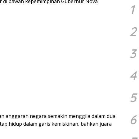
lur di bawah kepemimpinan Gubernur Nova
1
2
3
4
5
6
 anggaran negara semakin menggila dalam dua
etap hidup dalam garis kemiskinan, bahkan juara