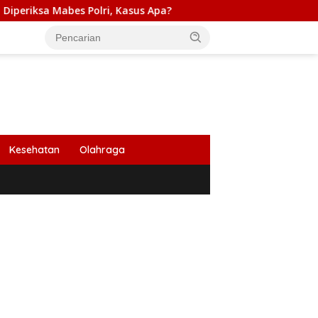
olri, Kasus Apa?
PB HIMABIR: Cetak Sawah Baru Penant
Kesehatan
Olahraga