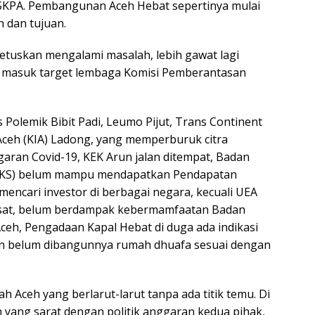
SKPA. Pembangunan Aceh Hebat sepertinya mulai
h dan tujuan.
etuskan mengalami masalah, lebih gawat lagi
an masuk target lembaga Komisi Pemberantasan
 Polemik Bibit Padi, Leumo Pijut, Trans Continent
Aceh (KIA) Ladong, yang memperburuk citra
garan Covid-19, KEK Arun jalan ditempat, Badan
PKS) belum mampu mendapatkan Pendapatan
encari investor di berbagai negara, kecuali UEA
usat, belum berdampak kebermamfaatan Badan
ceh, Pengadaan Kapal Hebat di duga ada indikasi
dan belum dibangunnya rumah dhuafa sesuai dengan
h Aceh yang berlarut-larut tanpa ada titik temu. Di
 yang sarat dengan politik anggaran kedua pihak,