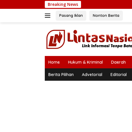
Langsung
Breaking News
Kapolr
ke
konten
Pasang Iklan
Nonton Berita
Home
Hukum & Kriminal
Daerah
Berita Pilihan
Advetorial
Editorial