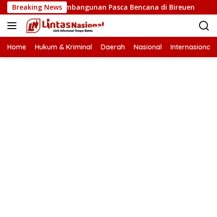
Langsung
ercepatan Pembangunan Pasca Bencana di Bireuen
Breaking News
Wapr
ke
konten
Home
Hukum & Kriminal
Daerah
Nasional
Internasional