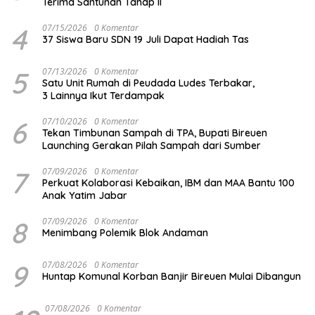
Terima Santunan Tahap II
4
07/15/2026
0 Komentar
37 Siswa Baru SDN 19 Juli Dapat Hadiah Tas
5
07/13/2026
0 Komentar
Satu Unit Rumah di Peudada Ludes Terbakar,
3 Lainnya Ikut Terdampak
6
07/10/2026
0 Komentar
Tekan Timbunan Sampah di TPA, Bupati Bireuen
Launching Gerakan Pilah Sampah dari Sumber
7
07/09/2026
0 Komentar
Perkuat Kolaborasi Kebaikan, IBM dan MAA Bantu 100
Anak Yatim Jabar
8
07/09/2026
0 Komentar
Menimbang Polemik Blok Andaman
9
07/08/2026
0 Komentar
Huntap Komunal Korban Banjir Bireuen Mulai Dibangun
07/08/2026
0 Komentar