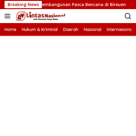
Langsung
 Percepatan Pembangunan Pasca Bencana di Bireuen
Breaking News
Wa
ke
konten
Home
Hukum & Kriminal
Daerah
Nasional
Internasional