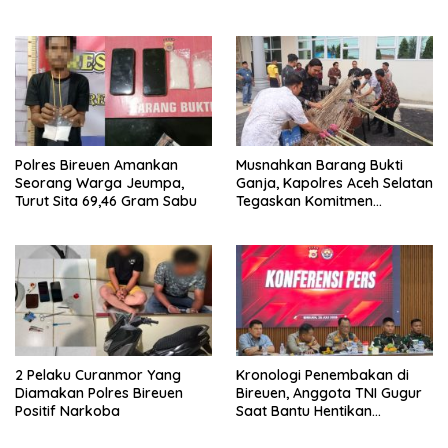
Hanya Terima 10 Juta
Polres Bireuen Amankan
Musnahkan Barang Bukti
Seorang Warga Jeumpa,
Ganja, Kapolres Aceh Selatan
Turut Sita 69,46 Gram Sabu
Tegaskan Komitmen
Berantas Narkoba
2 Pelaku Curanmor Yang
Kronologi Penembakan di
Diamakan Polres Bireuen
Bireuen, Anggota TNI Gugur
Positif Narkoba
Saat Bantu Hentikan
Kendaraan Tersangka
Narkoba