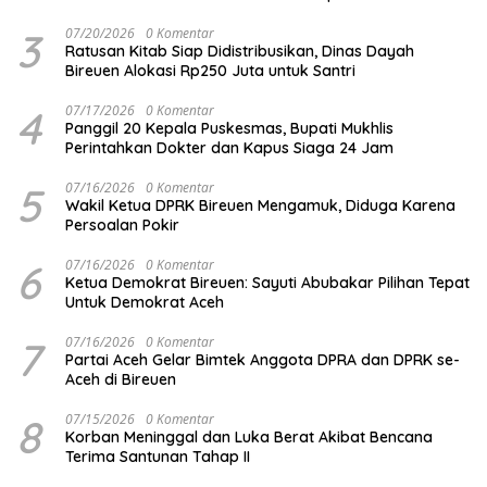
3
07/20/2026
0 Komentar
Ratusan Kitab Siap Didistribusikan, Dinas Dayah
Bireuen Alokasi Rp250 Juta untuk Santri
4
07/17/2026
0 Komentar
Panggil 20 Kepala Puskesmas, Bupati Mukhlis
Perintahkan Dokter dan Kapus Siaga 24 Jam
5
07/16/2026
0 Komentar
Wakil Ketua DPRK Bireuen Mengamuk, Diduga Karena
Persoalan Pokir
6
07/16/2026
0 Komentar
Ketua Demokrat Bireuen: Sayuti Abubakar Pilihan Tepat
Untuk Demokrat Aceh
7
07/16/2026
0 Komentar
Partai Aceh Gelar Bimtek Anggota DPRA dan DPRK se-
Aceh di Bireuen
8
07/15/2026
0 Komentar
Korban Meninggal dan Luka Berat Akibat Bencana
Terima Santunan Tahap II