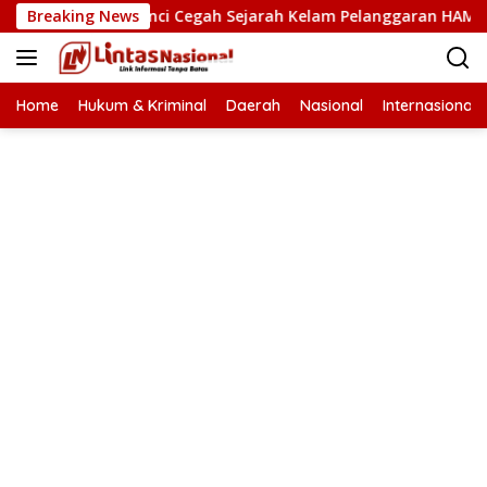
Langsung
 HAM Kunci Cegah Sejarah Kelam Pelanggaran HAM Terulang d
Breaking News
ke
konten
Home
Hukum & Kriminal
Daerah
Nasional
Internasional