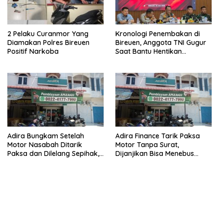
2 Pelaku Curanmor Yang
Kronologi Penembakan di
Diamakan Polres Bireuen
Bireuen, Anggota TNI Gugur
Positif Narkoba
Saat Bantu Hentikan
Kendaraan Tersangka
Narkoba
Adira Bungkam Setelah
Adira Finance Tarik Paksa
Motor Nasabah Ditarik
Motor Tanpa Surat,
Paksa dan Dilelang Sepihak,
Dijanjikan Bisa Menebus
Terancam Dilaporkan ke
Ternyata Sudah Dilelang
Polisi