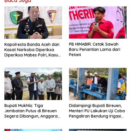
Baca Juga
PB HIMABIR: Cetak Sawah
Kapolresta Banda Aceh dan
Baru Penantian Lama dari
Kasat Narkoba Diperiksa
Petani
Diperiksa Mabes Polri, Kasus
Apa?
Bupati Mukhlis: Tiga
Didampingi Bupati Bireuen,
Jembatan Putus di Bireuen
Menteri PU Lakukan Uji Coba
Segera Dibangun, Anggaran
Pengaliran Bendung Irigasi
Capai 500 M
Pante Lhoong