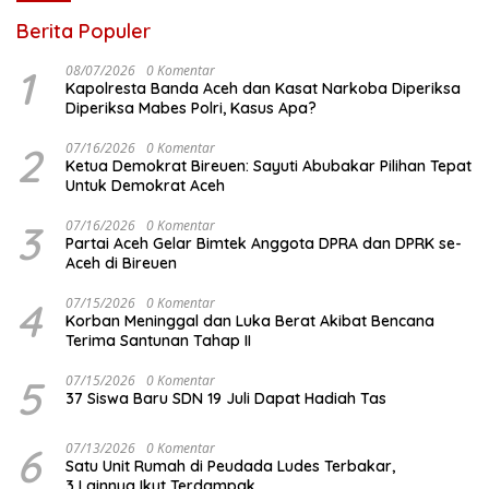
Berita Populer
1
08/07/2026
0 Komentar
Kapolresta Banda Aceh dan Kasat Narkoba Diperiksa
Diperiksa Mabes Polri, Kasus Apa?
2
07/16/2026
0 Komentar
Ketua Demokrat Bireuen: Sayuti Abubakar Pilihan Tepat
Untuk Demokrat Aceh
3
07/16/2026
0 Komentar
Partai Aceh Gelar Bimtek Anggota DPRA dan DPRK se-
Aceh di Bireuen
4
07/15/2026
0 Komentar
Korban Meninggal dan Luka Berat Akibat Bencana
Terima Santunan Tahap II
5
07/15/2026
0 Komentar
37 Siswa Baru SDN 19 Juli Dapat Hadiah Tas
6
07/13/2026
0 Komentar
Satu Unit Rumah di Peudada Ludes Terbakar,
3 Lainnya Ikut Terdampak