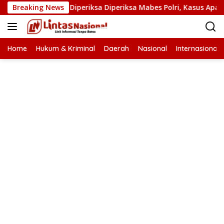
Langsung
Narkoba Diperiksa Diperiksa Mabes Polri, Kasus Apa?
Breaking News
P
ke
konten
Home
Hukum & Kriminal
Daerah
Nasional
Internasional