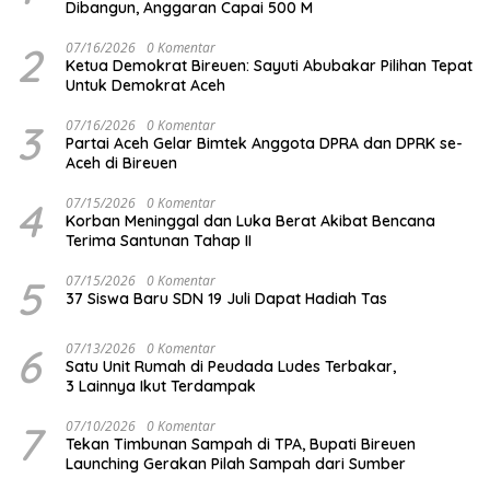
Dibangun, Anggaran Capai 500 M
2
07/16/2026
0 Komentar
Ketua Demokrat Bireuen: Sayuti Abubakar Pilihan Tepat
Untuk Demokrat Aceh
3
07/16/2026
0 Komentar
Partai Aceh Gelar Bimtek Anggota DPRA dan DPRK se-
Aceh di Bireuen
4
07/15/2026
0 Komentar
Korban Meninggal dan Luka Berat Akibat Bencana
Terima Santunan Tahap II
5
07/15/2026
0 Komentar
37 Siswa Baru SDN 19 Juli Dapat Hadiah Tas
6
07/13/2026
0 Komentar
Satu Unit Rumah di Peudada Ludes Terbakar,
3 Lainnya Ikut Terdampak
7
07/10/2026
0 Komentar
Tekan Timbunan Sampah di TPA, Bupati Bireuen
Launching Gerakan Pilah Sampah dari Sumber