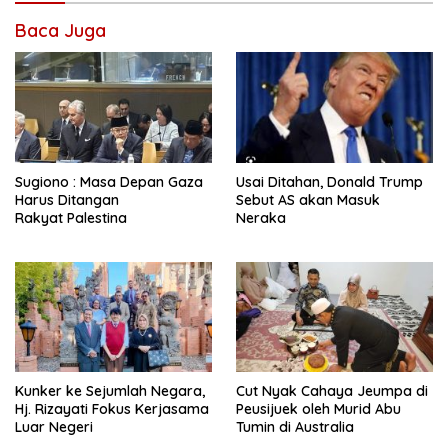
Baca Juga
Sugiono : Masa Depan Gaza
Usai Ditahan, Donald Trump
Harus Ditangan
Sebut AS akan Masuk
Rakyat Palestina
Neraka
Kunker ke Sejumlah Negara,
Cut Nyak Cahaya Jeumpa di
Hj. Rizayati Fokus Kerjasama
Peusijuek oleh Murid Abu
Luar Negeri
Tumin di Australia