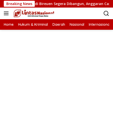
Langsung
batan Putus di Bireuen Segera Dibangun, Anggaran Capai 500 M
Breaking News
ke
konten
Home
Hukum & Kriminal
Daerah
Nasional
Internasional