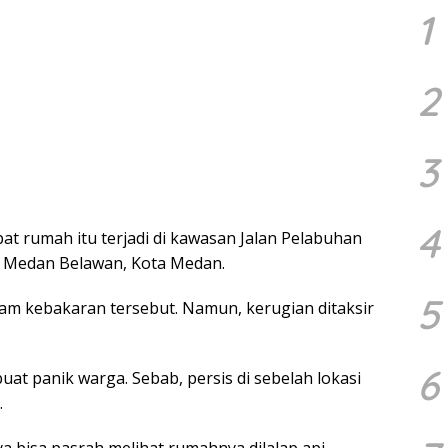
1
2
3
4
t rumah itu terjadi di kawasan Jalan Pelabuhan
n Medan Belawan, Kota Medan.
5
am kebakaran tersebut. Namun, kerugian ditaksir
6
t panik warga. Sebab, persis di sebelah lokasi
.