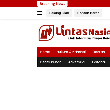
Langsung
Breaking News
ke
konten
Pasang Iklan
Nonton Berita
Home
Hukum & Kriminal
Daerah
Berita Pilihan
Advetorial
Editorial