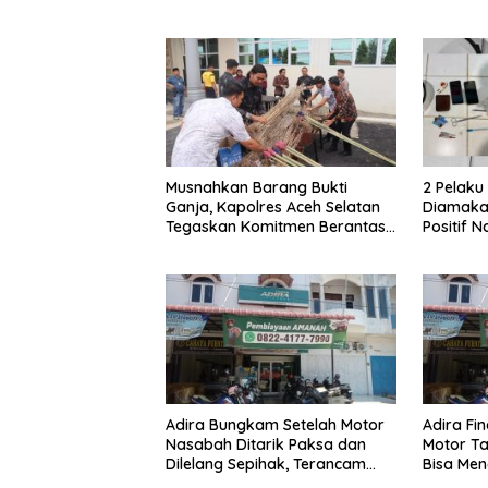
Hanya Terima 10 Juta
Musnahkan Barang Bukti
2 Pelak
Ganja, Kapolres Aceh Selatan
Diamakan
Tegaskan Komitmen Berantas
Positif 
Narkoba
Adira Bungkam Setelah Motor
Adira Fi
Nasabah Ditarik Paksa dan
Motor Ta
Dilelang Sepihak, Terancam
Bisa Men
Dilaporkan ke Polisi
Dilelang