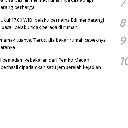
7
a bisa pasrah melihat rumahnya dilalap api.
arang berharga.
8
pukul 17.00 WIB, pelaku bernama Edi mendatangi
pacar pelaku tidak berada di rumah.
9
h mamak tuanya. Terus, dia bakar rumah ceweknya
katanya.
1
il pemadam kebakaran dari Pemko Medan
 berhasil dipadamkan satu jem setelah kejadian.