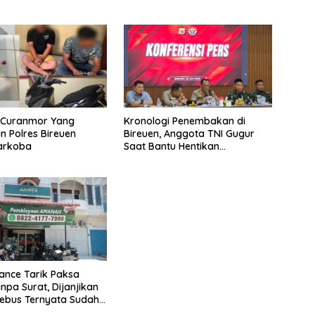
u Curanmor Yang
Kronologi Penembakan di
 Polres Bireuen
Bireuen, Anggota TNI Gugur
Narkoba
Saat Bantu Hentikan
Kendaraan Tersangka
Narkoba
nance Tarik Paksa
npa Surat, Dijanjikan
ebus Ternyata Sudah