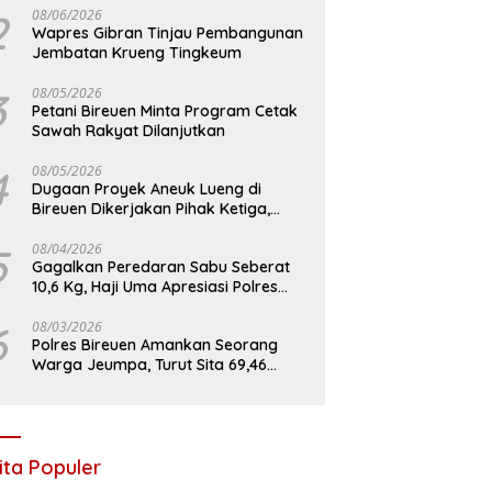
2
08/06/2026
Wapres Gibran Tinjau Pembangunan
Jembatan Krueng Tingkeum
3
08/05/2026
Petani Bireuen Minta Program Cetak
Sawah Rakyat Dilanjutkan
4
08/05/2026
Dugaan Proyek Aneuk Lueng di
Bireuen Dikerjakan Pihak Ketiga,
Kelompok Mengaku Hanya Terima 10
Juta
5
08/04/2026
Gagalkan Peredaran Sabu Seberat
10,6 Kg, Haji Uma Apresiasi Polres
Bireuen
6
08/03/2026
Polres Bireuen Amankan Seorang
Warga Jeumpa, Turut Sita 69,46
Gram Sabu
ita Populer