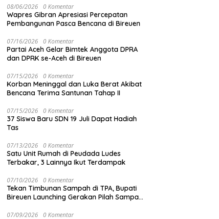
08/06/2026
0 Komentar
Wapres Gibran Apresiasi Percepatan
Pembangunan Pasca Bencana di Bireuen
07/16/2026
0 Komentar
Partai Aceh Gelar Bimtek Anggota DPRA
dan DPRK se-Aceh di Bireuen
07/15/2026
0 Komentar
Korban Meninggal dan Luka Berat Akibat
Bencana Terima Santunan Tahap II
07/15/2026
0 Komentar
37 Siswa Baru SDN 19 Juli Dapat Hadiah
Tas
07/13/2026
0 Komentar
Satu Unit Rumah di Peudada Ludes
Terbakar, 3 Lainnya Ikut Terdampak
07/10/2026
0 Komentar
Tekan Timbunan Sampah di TPA, Bupati
Bireuen Launching Gerakan Pilah Sampah
dari Sumber
07/09/2026
0 Komentar