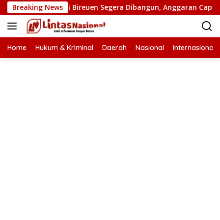
Langsung
tan Putus di Bireuen Segera Dibangun, Anggaran Capai 500 M
Breaking News
ke
konten
Home
Hukum & Kriminal
Daerah
Nasional
Internasional