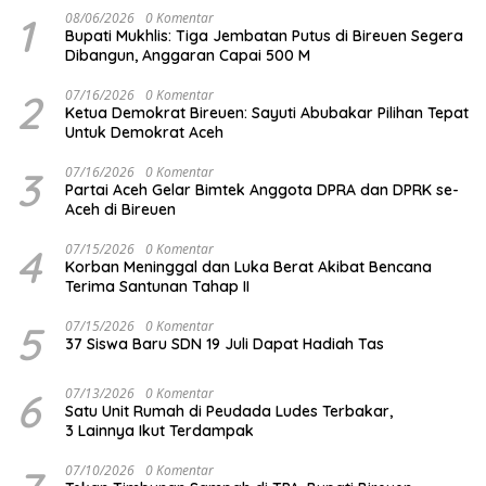
1
08/06/2026
0 Komentar
Bupati Mukhlis: Tiga Jembatan Putus di Bireuen Segera
Dibangun, Anggaran Capai 500 M
2
07/16/2026
0 Komentar
Ketua Demokrat Bireuen: Sayuti Abubakar Pilihan Tepat
Untuk Demokrat Aceh
3
07/16/2026
0 Komentar
Partai Aceh Gelar Bimtek Anggota DPRA dan DPRK se-
Aceh di Bireuen
4
07/15/2026
0 Komentar
Korban Meninggal dan Luka Berat Akibat Bencana
Terima Santunan Tahap II
5
07/15/2026
0 Komentar
37 Siswa Baru SDN 19 Juli Dapat Hadiah Tas
6
07/13/2026
0 Komentar
Satu Unit Rumah di Peudada Ludes Terbakar,
3 Lainnya Ikut Terdampak
07/10/2026
0 Komentar