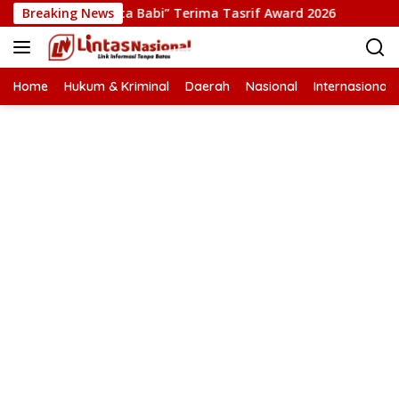
Langsung
 Film “Pesta Babi” Terima Tasrif Award 2026
Breaking News
Kapolrest
ke
konten
Home
Hukum & Kriminal
Daerah
Nasional
Internasional