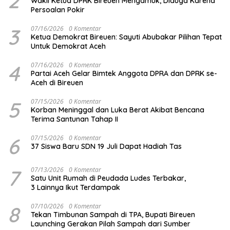
2
Wakil Ketua DPRK Bireuen Mengamuk, Diduga Karena
Persoalan Pokir
3
07/16/2026
0 Komentar
Ketua Demokrat Bireuen: Sayuti Abubakar Pilihan Tepat
Untuk Demokrat Aceh
4
07/16/2026
0 Komentar
Partai Aceh Gelar Bimtek Anggota DPRA dan DPRK se-
Aceh di Bireuen
5
07/15/2026
0 Komentar
Korban Meninggal dan Luka Berat Akibat Bencana
Terima Santunan Tahap II
6
07/15/2026
0 Komentar
37 Siswa Baru SDN 19 Juli Dapat Hadiah Tas
7
07/13/2026
0 Komentar
Satu Unit Rumah di Peudada Ludes Terbakar,
3 Lainnya Ikut Terdampak
8
07/10/2026
0 Komentar
Tekan Timbunan Sampah di TPA, Bupati Bireuen
Launching Gerakan Pilah Sampah dari Sumber