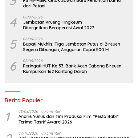
3
PB HIMABIR: Cetak Sawah Baru Penantian Lama
dari Petani
4
08/07/2026
Jembatan Krueng Tingkeum
Ditargetkan Beroperasi Awal 2027
5
08/06/2026
Bupati Mukhlis: Tiga Jembatan Putus di Bireuen
Segera Dibangun, Anggaran Capai 500 M
6
08/06/2026
Peringati HUT Ke 53, Bank Aceh Cabang Bireuen
Kumpulkan 162 Kantong Darah
Berita Populer
1
08/08/2026
0 Komentar
Andrie Yunus dan Tim Produksi Film “Pesta Babi”
Terima Tasrif Award 2026
07/16/2026
0 Komentar