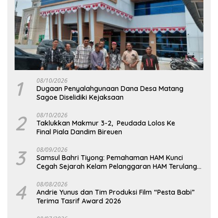
1
08/10/2026
Dugaan Penyalahgunaan Dana Desa Matang
Sagoe Diselidiki Kejaksaan
2
08/10/2026
Taklukkan Makmur 3-2, Peudada Lolos Ke
Final Piala Dandim Bireuen
3
08/09/2026
Samsul Bahri Tiyong: Pemahaman HAM Kunci
Cegah Sejarah Kelam Pelanggaran HAM Terulang
di Aceh
4
08/08/2026
Andrie Yunus dan Tim Produksi Film “Pesta Babi”
Terima Tasrif Award 2026