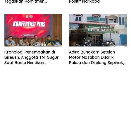
Tegaskan Komitmen
Positif Narkoba
Berantas Narkoba
Kronologi Penembakan di
Adira Bungkam Setelah
Bireuen, Anggota TNI Gugur
Motor Nasabah Ditarik
Saat Bantu Hentikan
Paksa dan Dilelang Sepihak,
Kendaraan Tersangka
Terancam Dilaporkan ke
Narkoba
Polisi