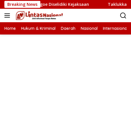
Langsung
ng Sagoe Diselidiki Kejaksaan
Breaking News
Taklukkan Makmur 3-2, 
ke
konten
Home
Hukum & Kriminal
Daerah
Nasional
Internasional