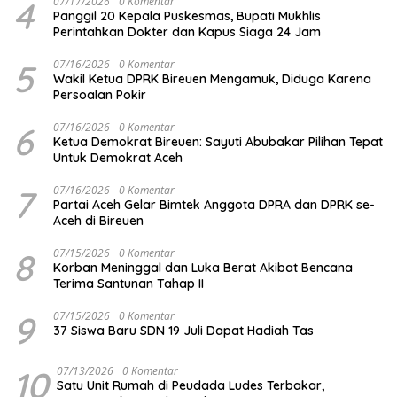
4
07/17/2026
0 Komentar
Panggil 20 Kepala Puskesmas, Bupati Mukhlis
Perintahkan Dokter dan Kapus Siaga 24 Jam
5
07/16/2026
0 Komentar
Wakil Ketua DPRK Bireuen Mengamuk, Diduga Karena
Persoalan Pokir
6
07/16/2026
0 Komentar
Ketua Demokrat Bireuen: Sayuti Abubakar Pilihan Tepat
Untuk Demokrat Aceh
7
07/16/2026
0 Komentar
Partai Aceh Gelar Bimtek Anggota DPRA dan DPRK se-
Aceh di Bireuen
8
07/15/2026
0 Komentar
Korban Meninggal dan Luka Berat Akibat Bencana
Terima Santunan Tahap II
9
07/15/2026
0 Komentar
37 Siswa Baru SDN 19 Juli Dapat Hadiah Tas
10
07/13/2026
0 Komentar
Satu Unit Rumah di Peudada Ludes Terbakar,