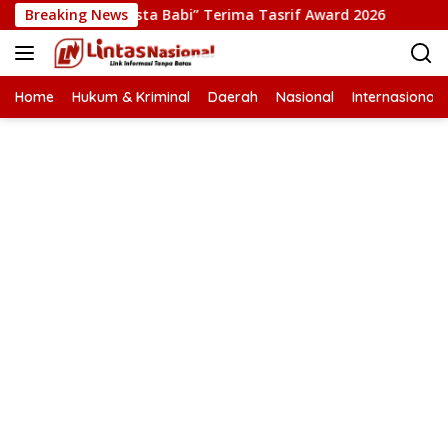
Langsung
 Film “Pesta Babi” Terima Tasrif Award 2026
Breaking News
Kapolrest
ke
konten
Home
Hukum & Kriminal
Daerah
Nasional
Internasional