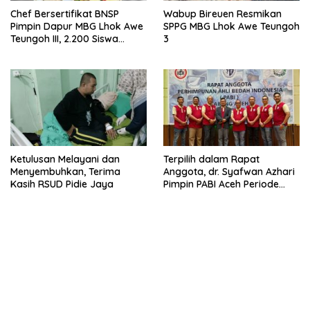
Chef Bersertifikat BNSP
Wabup Bireuen Resmikan
Pimpin Dapur MBG Lhok Awe
SPPG MBG Lhok Awe Teungoh
Teungoh III, 2.200 Siswa
3
Nikmati Menu Bergizi Setiap
Hari
Ketulusan Melayani dan
Terpilih dalam Rapat
Menyembuhkan, Terima
Anggota, dr. Syafwan Azhari
Kasih RSUD Pidie Jaya
Pimpin PABI Aceh Periode
2025-2028