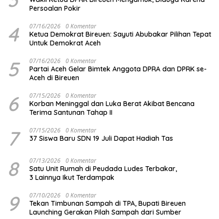
Persoalan Pokir
4
07/16/2026
0 Komentar
Ketua Demokrat Bireuen: Sayuti Abubakar Pilihan Tepat
Untuk Demokrat Aceh
5
07/16/2026
0 Komentar
Partai Aceh Gelar Bimtek Anggota DPRA dan DPRK se-
Aceh di Bireuen
6
07/15/2026
0 Komentar
Korban Meninggal dan Luka Berat Akibat Bencana
Terima Santunan Tahap II
7
07/15/2026
0 Komentar
37 Siswa Baru SDN 19 Juli Dapat Hadiah Tas
8
07/13/2026
0 Komentar
Satu Unit Rumah di Peudada Ludes Terbakar,
3 Lainnya Ikut Terdampak
9
07/10/2026
0 Komentar
Tekan Timbunan Sampah di TPA, Bupati Bireuen
Launching Gerakan Pilah Sampah dari Sumber