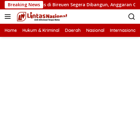
Langsung
mbatan Putus di Bireuen Segera Dibangun, Anggaran Capai 500 
Breaking News
ke
konten
Home
Hukum & Kriminal
Daerah
Nasional
Internasional