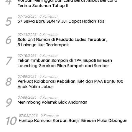
4
Korban Meninggal dan Luka Berat Akibat Bencana
Terima Santunan Tahap II
5
07/15/2026
0 Komentar
37 Siswa Baru SDN 19 Juli Dapat Hadiah Tas
6
07/13/2026
0 Komentar
Satu Unit Rumah di Peudada Ludes Terbakar,
3 Lainnya Ikut Terdampak
7
07/10/2026
0 Komentar
Tekan Timbunan Sampah di TPA, Bupati Bireuen
Launching Gerakan Pilah Sampah dari Sumber
8
07/09/2026
0 Komentar
Perkuat Kolaborasi Kebaikan, IBM dan MAA Bantu 100
Anak Yatim Jabar
9
07/09/2026
0 Komentar
Menimbang Polemik Blok Andaman
10
07/08/2026
0 Komentar
Huntap Komunal Korban Banjir Bireuen Mulai Dibangun