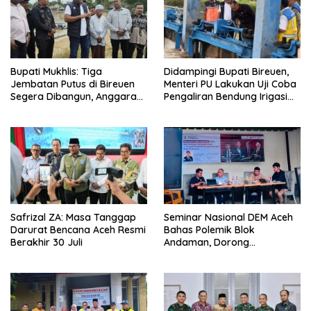
Bupati Mukhlis: Tiga
Didampingi Bupati Bireuen,
Jembatan Putus di Bireuen
Menteri PU Lakukan Uji Coba
Segera Dibangun, Anggaran
Pengaliran Bendung Irigasi
Capai 500 M
Pante Lhoong
Safrizal ZA: Masa Tanggap
Seminar Nasional DEM Aceh
Darurat Bencana Aceh Resmi
Bahas Polemik Blok
Berakhir 30 Juli
Andaman, Dorong
Percepatan Investasi dan
Hilirisasi