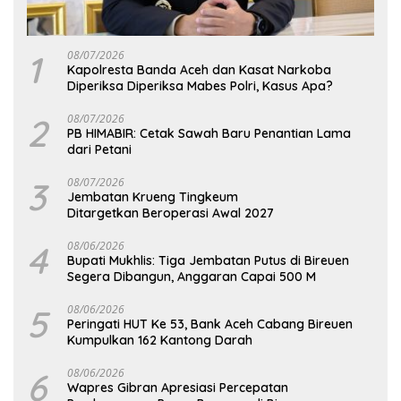
1
08/07/2026
Kapolresta Banda Aceh dan Kasat Narkoba
Diperiksa Diperiksa Mabes Polri, Kasus Apa?
2
08/07/2026
PB HIMABIR: Cetak Sawah Baru Penantian Lama
dari Petani
3
08/07/2026
Jembatan Krueng Tingkeum
Ditargetkan Beroperasi Awal 2027
4
08/06/2026
Bupati Mukhlis: Tiga Jembatan Putus di Bireuen
Segera Dibangun, Anggaran Capai 500 M
5
08/06/2026
Peringati HUT Ke 53, Bank Aceh Cabang Bireuen
Kumpulkan 162 Kantong Darah
6
08/06/2026
Wapres Gibran Apresiasi Percepatan