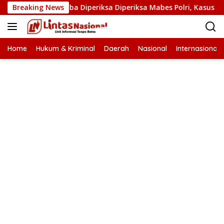
Langsung
asat Narkoba Diperiksa Diperiksa Mabes Polri, Kasus Apa?
Breaking News
ke
konten
Home
Hukum & Kriminal
Daerah
Nasional
Internasional