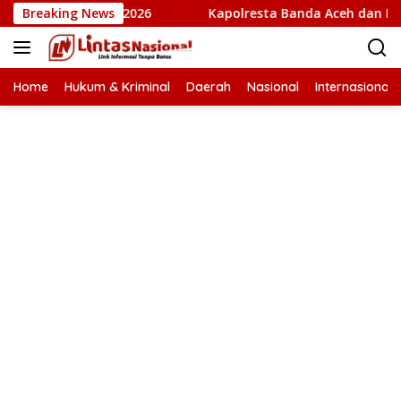
Langsung
 Award 2026
Breaking News
Kapolresta Banda Aceh dan Kasat Narkoba D
ke
konten
Home
Hukum & Kriminal
Daerah
Nasional
Internasional