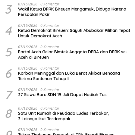
3
07/16/2026
0 Komentar
Wakil Ketua DPRK Bireuen Mengamuk, Diduga Karena
Persoalan Pokir
4
07/16/2026
0 Komentar
Ketua Demokrat Bireuen: Sayuti Abubakar Pilihan Tepat
Untuk Demokrat Aceh
5
07/16/2026
0 Komentar
Partai Aceh Gelar Bimtek Anggota DPRA dan DPRK se-
Aceh di Bireuen
6
07/15/2026
0 Komentar
Korban Meninggal dan Luka Berat Akibat Bencana
Terima Santunan Tahap II
7
07/15/2026
0 Komentar
37 Siswa Baru SDN 19 Juli Dapat Hadiah Tas
8
07/13/2026
0 Komentar
Satu Unit Rumah di Peudada Ludes Terbakar,
3 Lainnya Ikut Terdampak
9
07/10/2026
0 Komentar
Tekan Timbunan Sampah di TPA, Bupati Bireuen