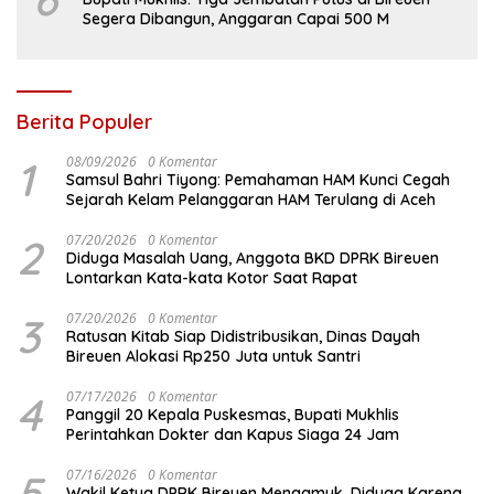
Segera Dibangun, Anggaran Capai 500 M
Berita Populer
1
08/09/2026
0 Komentar
Samsul Bahri Tiyong: Pemahaman HAM Kunci Cegah
Sejarah Kelam Pelanggaran HAM Terulang di Aceh
2
07/20/2026
0 Komentar
Diduga Masalah Uang, Anggota BKD DPRK Bireuen
Lontarkan Kata-kata Kotor Saat Rapat
3
07/20/2026
0 Komentar
Ratusan Kitab Siap Didistribusikan, Dinas Dayah
Bireuen Alokasi Rp250 Juta untuk Santri
4
07/17/2026
0 Komentar
Panggil 20 Kepala Puskesmas, Bupati Mukhlis
Perintahkan Dokter dan Kapus Siaga 24 Jam
5
07/16/2026
0 Komentar
Wakil Ketua DPRK Bireuen Mengamuk, Diduga Karena