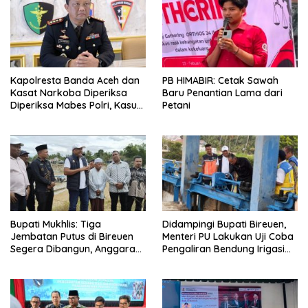
Kapolresta Banda Aceh dan
PB HIMABIR: Cetak Sawah
Kasat Narkoba Diperiksa
Baru Penantian Lama dari
Diperiksa Mabes Polri, Kasus
Petani
Apa?
Bupati Mukhlis: Tiga
Didampingi Bupati Bireuen,
Jembatan Putus di Bireuen
Menteri PU Lakukan Uji Coba
Segera Dibangun, Anggaran
Pengaliran Bendung Irigasi
Capai 500 M
Pante Lhoong