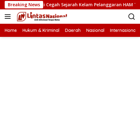
Langsung
AM Kunci Cegah Sejarah Kelam Pelanggaran HAM Terulang di 
Breaking News
ke
konten
Home
Hukum & Kriminal
Daerah
Nasional
Internasional