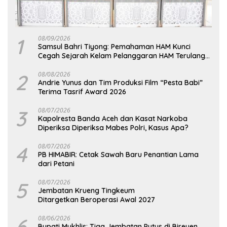
1
08/09/2026
Samsul Bahri Tiyong: Pemahaman HAM Kunci
Cegah Sejarah Kelam Pelanggaran HAM Terulang
di Aceh
2
08/08/2026
Andrie Yunus dan Tim Produksi Film “Pesta Babi”
Terima Tasrif Award 2026
3
08/07/2026
Kapolresta Banda Aceh dan Kasat Narkoba
Diperiksa Diperiksa Mabes Polri, Kasus Apa?
4
08/07/2026
PB HIMABIR: Cetak Sawah Baru Penantian Lama
dari Petani
5
08/07/2026
Jembatan Krueng Tingkeum
Ditargetkan Beroperasi Awal 2027
6
08/06/2026
Bupati Mukhlis: Tiga Jembatan Putus di Bireuen