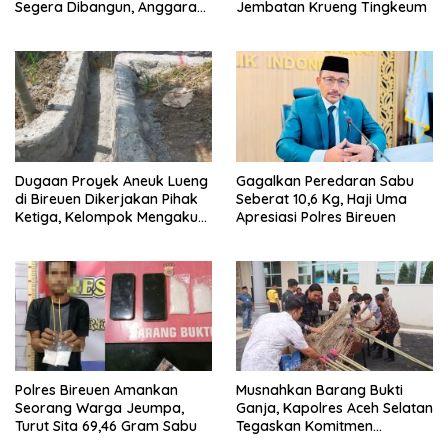
Jembatan Krueng Tingkeum
Segera Dibangun, Anggaran
Capai 500 M
Dugaan Proyek Aneuk Lueng
Gagalkan Peredaran Sabu
di Bireuen Dikerjakan Pihak
Seberat 10,6 Kg, Haji Uma
Ketiga, Kelompok Mengaku
Apresiasi Polres Bireuen
Hanya Terima 10 Juta
Polres Bireuen Amankan
Musnahkan Barang Bukti
Seorang Warga Jeumpa,
Ganja, Kapolres Aceh Selatan
Turut Sita 69,46 Gram Sabu
Tegaskan Komitmen
Berantas Narkoba