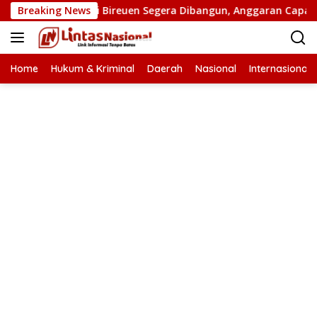
Langsung
an Putus di Bireuen Segera Dibangun, Anggaran Capai 500 M
Breaking News
ke
konten
Home
Hukum & Kriminal
Daerah
Nasional
Internasional