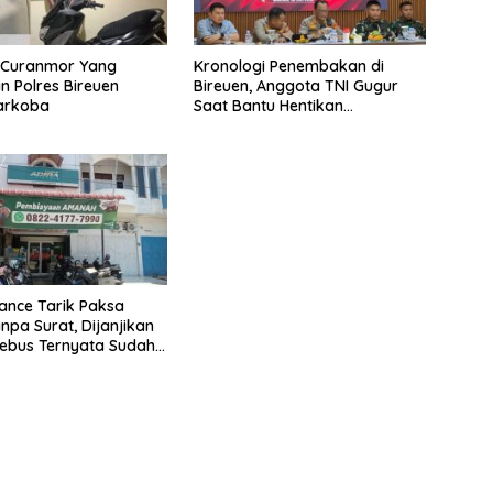
u Curanmor Yang
Kronologi Penembakan di
 Polres Bireuen
Bireuen, Anggota TNI Gugur
Narkoba
Saat Bantu Hentikan
Kendaraan Tersangka
Narkoba
nance Tarik Paksa
npa Surat, Dijanjikan
ebus Ternyata Sudah