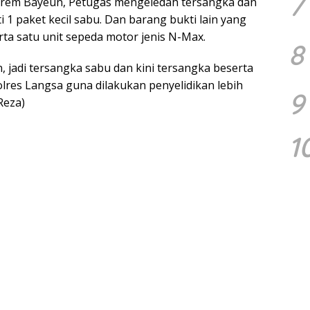
7
Birem Bayeun, Petugas mengeledah tersangka dan
1 paket kecil sabu. Dan barang bukti lain yang
ta satu unit sepeda motor jenis N-Max.
8
jadi tersangka sabu dan kini tersangka beserta
res Langsa guna dilakukan penyelidikan lebih
9
Reza)
1