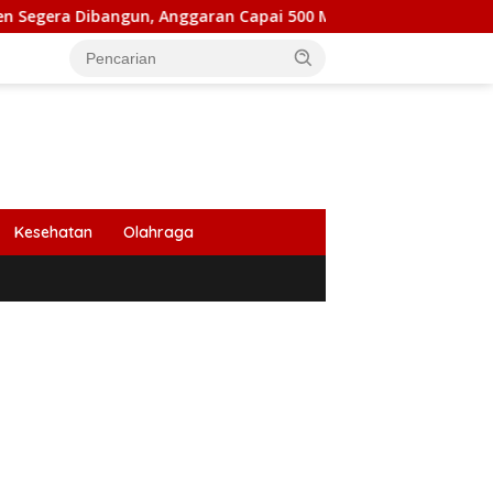
ibangun, Anggaran Capai 500 M
Peringati HUT Ke 53, B
Kesehatan
Olahraga