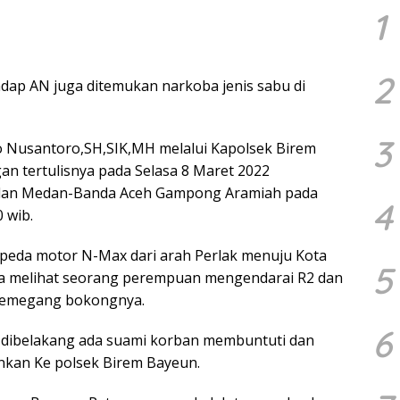
1
2
dap AN juga ditemukan narkoba jenis sabu di
3
 Nusantoro,SH,SIK,MH melalui Kapolsek Birem
n tertulisnya pada Selasa 8 Maret 2022
jalan Medan-Banda Aceh Gampong Aramiah pada
4
 wib.
peda motor N-Max dari arah Perlak menuju Kota
5
ka melihat seorang perempuan mengendarai R2 dan
memegang bokongnya.
6
a dibelakang ada suami korban membuntuti dan
kan Ke polsek Birem Bayeun.