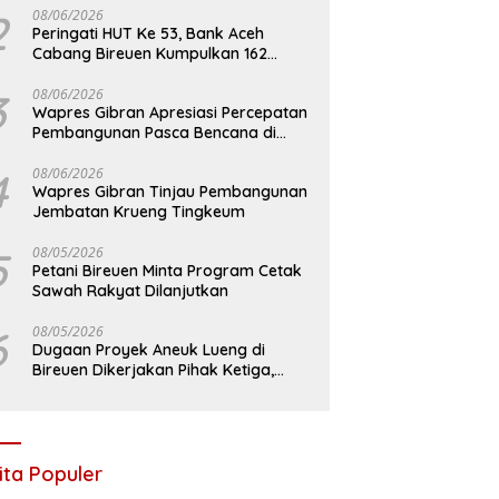
2
08/06/2026
Peringati HUT Ke 53, Bank Aceh
Cabang Bireuen Kumpulkan 162
Kantong Darah
3
08/06/2026
Wapres Gibran Apresiasi Percepatan
Pembangunan Pasca Bencana di
Bireuen
4
08/06/2026
Wapres Gibran Tinjau Pembangunan
Jembatan Krueng Tingkeum
5
08/05/2026
Petani Bireuen Minta Program Cetak
Sawah Rakyat Dilanjutkan
6
08/05/2026
Dugaan Proyek Aneuk Lueng di
Bireuen Dikerjakan Pihak Ketiga,
Kelompok Mengaku Hanya Terima 10
Juta
ita Populer