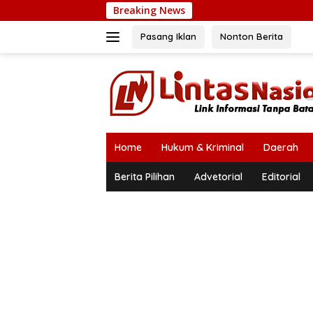
Langsung
Breaking News
ke
konten
Pasang Iklan
Nonton Berita
Home
Hukum & Kriminal
Daerah
Berita Pilihan
Advetorial
Editorial