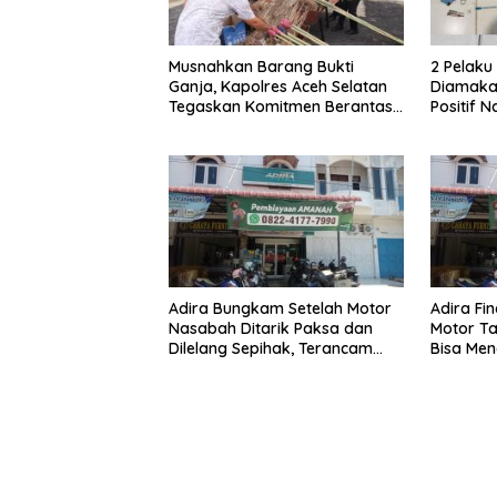
Musnahkan Barang Bukti
2 Pelak
Ganja, Kapolres Aceh Selatan
Diamakan
Tegaskan Komitmen Berantas
Positif 
Narkoba
Adira Bungkam Setelah Motor
Adira Fi
Nasabah Ditarik Paksa dan
Motor Ta
Dilelang Sepihak, Terancam
Bisa Men
Dilaporkan ke Polisi
Dilelang