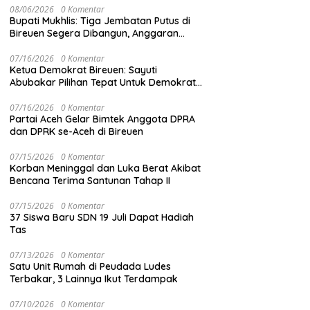
08/06/2026
0 Komentar
Bupati Mukhlis: Tiga Jembatan Putus di
Bireuen Segera Dibangun, Anggaran
Capai 500 M
07/16/2026
0 Komentar
Ketua Demokrat Bireuen: Sayuti
Abubakar Pilihan Tepat Untuk Demokrat
Aceh
07/16/2026
0 Komentar
Partai Aceh Gelar Bimtek Anggota DPRA
dan DPRK se-Aceh di Bireuen
07/15/2026
0 Komentar
Korban Meninggal dan Luka Berat Akibat
Bencana Terima Santunan Tahap II
07/15/2026
0 Komentar
37 Siswa Baru SDN 19 Juli Dapat Hadiah
Tas
07/13/2026
0 Komentar
Satu Unit Rumah di Peudada Ludes
Terbakar, 3 Lainnya Ikut Terdampak
07/10/2026
0 Komentar