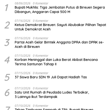
1
08/06/2026
0 Komentar
Bupati Mukhlis: Tiga Jembatan Putus di Bireuen Segera
Dibangun, Anggaran Capai 500 M
2
07/16/2026
0 Komentar
Ketua Demokrat Bireuen: Sayuti Abubakar Pilihan Tepat
Untuk Demokrat Aceh
3
07/16/2026
0 Komentar
Partai Aceh Gelar Bimtek Anggota DPRA dan DPRK se-
Aceh di Bireuen
4
07/15/2026
0 Komentar
Korban Meninggal dan Luka Berat Akibat Bencana
Terima Santunan Tahap II
5
07/15/2026
0 Komentar
37 Siswa Baru SDN 19 Juli Dapat Hadiah Tas
6
07/13/2026
0 Komentar
Satu Unit Rumah di Peudada Ludes Terbakar,
3 Lainnya Ikut Terdampak
7
07/10/2026
0 Komentar
Tekan Timbunan Sampah di TPA, Bupati Bireuen