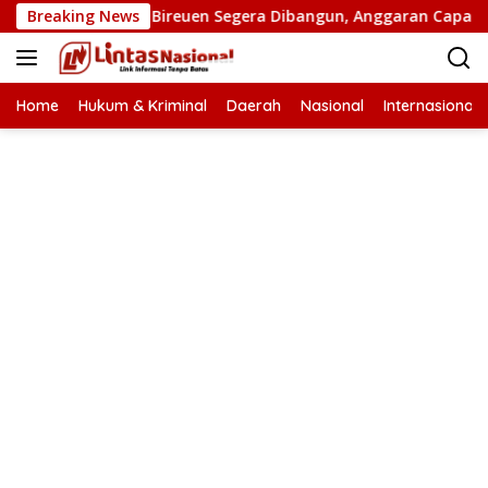
Langsung
atan Putus di Bireuen Segera Dibangun, Anggaran Capai 500 M
Breaking News
ke
konten
Home
Hukum & Kriminal
Daerah
Nasional
Internasional