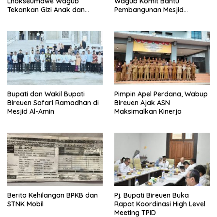
Lhokseumawe Wagub
Wagub Komit Bantu
Tekankan Gizi Anak dan
Pembangunan Mesjid
Harga Padi Rp 6.500/Kg
Peusangan
Bupati dan Wakil Bupati
Pimpin Apel Perdana, Wabup
Bireuen Safari Ramadhan di
Bireuen Ajak ASN
Mesjid Al-Amin
Maksimalkan Kinerja
Berita Kehilangan BPKB dan
Pj. Bupati Bireuen Buka
STNK Mobil
Rapat Koordinasi High Level
Meeting TPID